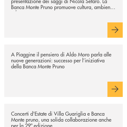
presentazione dei saggi di Nicola Setaro. La
Banca Monte Pruno promuove cultura, ambiente
e futuro
/comunicati/a-piaggine-il-pensiero-di-aldo-moro-parla-alle-nuove-gene
A Piaggine il pensiero di Aldo Moro parla alle
nuove generazioni: successo per l’iniziativa
della Banca Monte Pruno
/comunicati/concerti-destate-di-villa-guariglia-e-banca-monte-pruno-u
Concerti d'Estate di Villa Guariglia e Banca
Monte pruno, una solida collaborazione anche
per la 29ª edizione