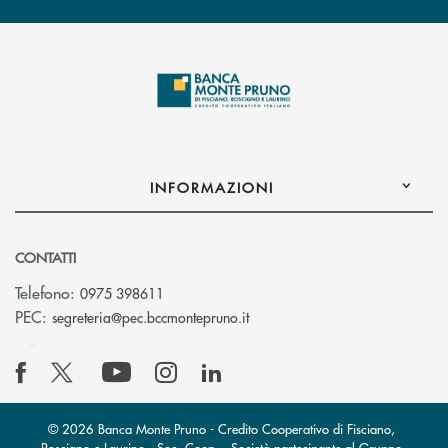
INFORMAZIONI
CONTATTI
Telefono:
0975 398611
(si apre l’app di posta elettro
PEC:
segreteria@pec.bccmontepruno.it
© 2026 Banca Monte Pruno - Credito Cooperativo di Fisciano,
Roscigno e Laurino - Soc. Coop. - Società partecipante al Gruppo