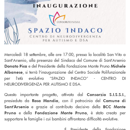
Mercoledì 18 settembre, alle ore 17:00, presso la località San Vito a
Sant'Arsenio, alla presenza del Sindaco del Comune di Sant’Arsenio
e del Presidente della Fondazione Monte Pruno
Donato Pica
Michele
, si terrà l'inaugurazione del Centro Sociale Polifunzionale
Albanese
per l’età evolutiva “SPAZIO INDACO” - CENTRO DI
NEURODIVERGENZA PER AUTISMO E DSA.
Questo importante progetto, attivato dal
,
Consorzio S.I.S.S.I.
presieduto da
, con il patrocinio del
Rosa Mandia
Comune di
e grazie al contributo decisivo della
Sant’Arsenio
BCC Monte
e della
, è stato creato per
Pruno
Fondazione Monte Pruno
supportare le famiglie i cui bambini affrontano difficoltà evolutive.
Il Presidente della Fondazione