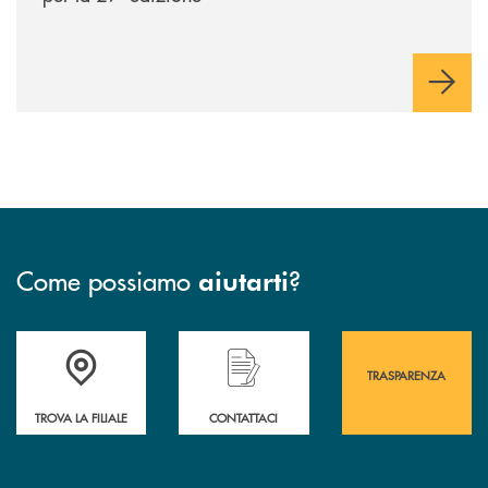
Come possiamo
?
aiutarti
Accedi all' elenco completo&nbsp; delle&nbsp; filiali&nbsp; di Banca 
Hai bisogno di assistenza immediata? Contatta
Hai bisogno di alcuni
TRASPARENZA
TROVA LA FILIALE
CONTATTACI