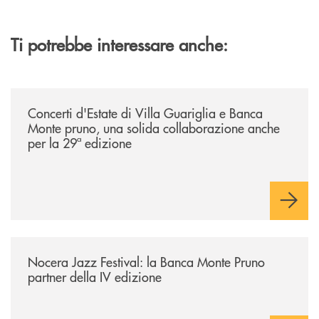
Ti potrebbe interessare anche:
/comunicati/concerti-destate-di-villa-guariglia-e-banca-monte-pruno-u
Concerti d'Estate di Villa Guariglia e Banca
Monte pruno, una solida collaborazione anche
per la 29ª edizione
/comunicati/nocera-jazz-festival-la-banca-monte-pruno-partner-della-i
Nocera Jazz Festival: la Banca Monte Pruno
partner della IV edizione