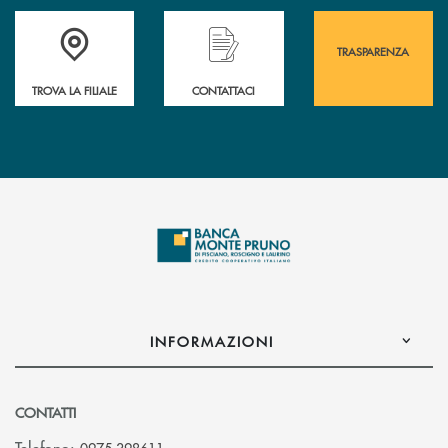
Accedi all' elenco completo&nbsp; delle&nbsp; filiali&nbsp; di Banca 
Hai bisogno di assistenza immediata? Contatta
Hai bisogno di alcuni
TRASPARENZA
TROVA LA FILIALE
CONTATTACI
INFORMAZIONI
CONTATTI
Telefono:
0975 398611