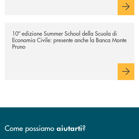
/comunicati/10ª-edizione-summer-school-della-scuola-di-economia-civ
10ª edizione Summer School della Scuola di
Economia Civile: presente anche la Banca Monte
Pruno
Come possiamo
?
aiutarti