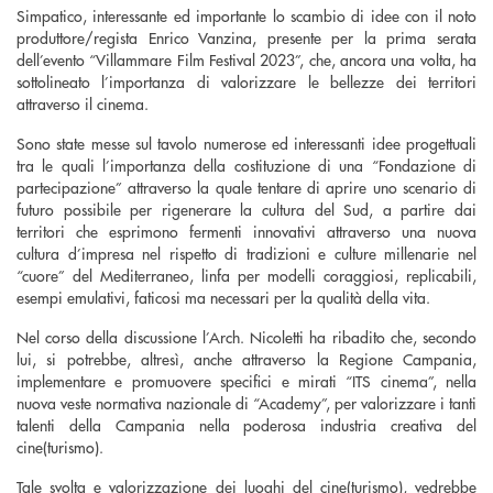
Simpatico, interessante ed importante lo scambio di idee con il noto
produttore/regista Enrico Vanzina, presente per la prima serata
dell’evento “Villammare Film Festival 2023”, che, ancora una volta, ha
sottolineato l’importanza di valorizzare le bellezze dei territori
attraverso il cinema.
Sono state messe sul tavolo numerose ed interessanti idee progettuali
tra le quali l’importanza della costituzione di una “Fondazione di
partecipazione” attraverso la quale tentare di aprire uno scenario di
futuro possibile per rigenerare la cultura del Sud, a partire dai
territori che esprimono fermenti innovativi attraverso una nuova
cultura d’impresa nel rispetto di tradizioni e culture millenarie nel
“cuore” del Mediterraneo, linfa per modelli coraggiosi, replicabili,
esempi emulativi, faticosi ma necessari per la qualità della vita.
Nel corso della discussione l’Arch. Nicoletti ha ribadito che, secondo
lui, si potrebbe, altresì, anche attraverso la Regione Campania,
implementare e promuovere specifici e mirati “ITS cinema”, nella
nuova veste normativa nazionale di “Academy”, per valorizzare i tanti
talenti della Campania nella poderosa industria creativa del
cine(turismo).
Tale svolta e valorizzazione dei luoghi del cine(turismo), vedrebbe