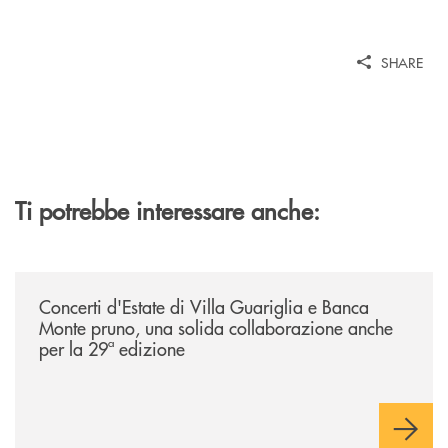
SHARE
Ti potrebbe interessare anche:
/comunicati/concerti-destate-di-villa-guariglia-e-banca-monte-pruno-u
Concerti d'Estate di Villa Guariglia e Banca
Monte pruno, una solida collaborazione anche
per la 29ª edizione