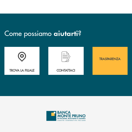
Come possiamo
?
aiutarti
Accedi all' elenco completo&nbsp; delle&nbsp; filiali&nbsp; di Banca 
Hai bisogno di assistenza immediata? Contatta
Hai bisogno di alcuni
TRASPARENZA
TROVA LA FILIALE
CONTATTACI