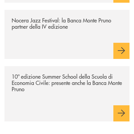
/comunicati/nocera-jazz-festival-la-banca-monte-pruno-partner-della-i
Nocera Jazz Festival: la Banca Monte Pruno
partner della IV edizione
/comunicati/10ª-edizione-summer-school-della-scuola-di-economia-civ
10ª edizione Summer School della Scuola di
Economia Civile: presente anche la Banca Monte
Pruno