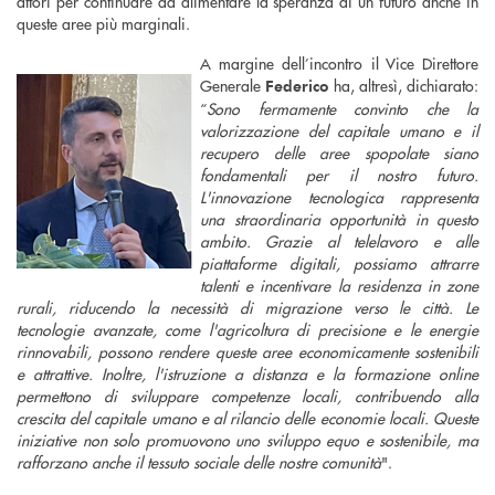
attori per continuare ad alimentare la speranza di un futuro anche in
queste aree più marginali.
A margine dell’incontro il Vice Direttore
Generale
ha, altresì, dichiarato:
Federico
“
Sono fermamente convinto che la
valorizzazione del capitale umano e il
recupero delle aree spopolate siano
fondamentali per il nostro futuro.
L'innovazione tecnologica rappresenta
una straordinaria opportunità in questo
ambito. Grazie al telelavoro e alle
piattaforme digitali, possiamo attrarre
talenti e incentivare la residenza in zone
rurali, riducendo la necessità di migrazione verso le città. Le
tecnologie avanzate, come l'agricoltura di precisione e le energie
rinnovabili, possono rendere queste aree economicamente sostenibili
e attrattive. Inoltre, l'istruzione a distanza e la formazione online
permettono di sviluppare competenze locali, contribuendo alla
crescita del capitale umano e al rilancio delle economie locali. Queste
iniziative non solo promuovono uno sviluppo equo e sostenibile, ma
rafforzano anche il tessuto sociale delle nostre comunità
".