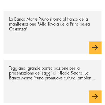
/comunicati/la-banca-monte-pruno-ritorna-al-fianco-della-manifestazion
La Banca Monte Pruno ritorna al fianco della
manifestazione "Alla Tavola della Principessa
Costanza"
/comunicati/teggiano-grande-partecipazione-per-la-presentazione-dei-
Teggiano, grande partecipazione per la
presentazione dei saggi di Nicola Setaro. La
Banca Monte Pruno promuove cultura, ambiente
e futuro