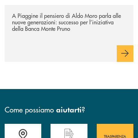
/comunicati/a-piaggine-il-pensiero-di-aldo-moro-parla-alle-nuove-gene
A Piaggine il pensiero di Aldo Moro parla alle
nuove generazioni: successo per l’iniziativa
della Banca Monte Pruno
Come possiamo
?
aiutarti
Accedi all' elenco completo&nbsp; delle&nbsp; filiali&nbsp; di Banca 
Hai bisogno di assistenza immediata? Contatta
Hai bisogno di alcuni
TRASPARENZA