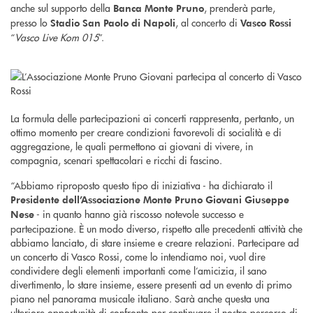
anche sul supporto della
, prenderà parte,
Banca Monte Pruno
presso lo
, al concerto di
Stadio San Paolo di Napoli
Vasco Rossi
“
Vasco Live Kom 015
”.
La formula delle partecipazioni ai concerti rappresenta, pertanto, un
ottimo momento per creare condizioni favorevoli di socialità e di
aggregazione, le quali permettono ai giovani di vivere, in
compagnia, scenari spettacolari e ricchi di fascino.
“Abbiamo riproposto questo tipo di iniziativa - ha dichiarato il
Presidente dell’Associazione Monte Pruno Giovani Giuseppe
- in quanto hanno già riscosso notevole successo e
Nese
partecipazione. È un modo diverso, rispetto alle precedenti attività che
abbiamo lanciato, di stare insieme e creare relazioni. Partecipare ad
un concerto di Vasco Rossi, come lo intendiamo noi, vuol dire
condividere degli elementi importanti come l’amicizia, il sano
divertimento, lo stare insieme, essere presenti ad un evento di primo
piano nel panorama musicale italiano. Sarà anche questa una
ulteriore opportunità di confronto per continuare il nostro percorso di