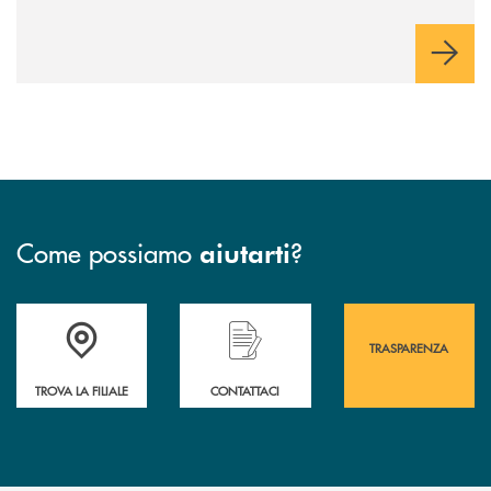
Come possiamo
?
aiutarti
Accedi all' elenco completo&nbsp; delle&nbsp; filiali&nbsp; di Banca 
Hai bisogno di assistenza immediata? Contatta
Hai bisogno di alcuni
TRASPARENZA
TROVA LA FILIALE
CONTATTACI