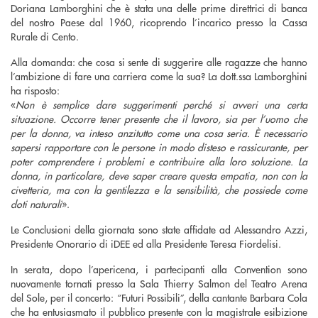
Doriana Lamborghini che è stata una delle prime direttrici di banca
del nostro Paese dal 1960, ricoprendo l’incarico presso la Cassa
Rurale di Cento.
Alla domanda: che cosa si sente di suggerire alle ragazze che hanno
l’ambizione di fare una carriera come la sua? La dott.ssa Lamborghini
ha risposto:
«
Non è semplice dare suggerimenti perché si avveri una certa
situazione. Occorre tener presente che il lavoro, sia per l’uomo che
per la donna, va inteso anzitutto come una cosa seria. È necessario
sapersi rapportare con le persone in modo disteso e rassicurante, per
poter comprendere i problemi e contribuire alla loro soluzione. La
donna, in particolare, deve saper creare questa empatia, non con la
civetteria, ma con la gentilezza e la sensibilità, che possiede come
doti naturali
».
Le Conclusioni della giornata sono state affidate ad Alessandro Azzi,
Presidente Onorario di iDEE ed alla Presidente Teresa Fiordelisi.
In serata, dopo l’apericena, i partecipanti alla Convention sono
nuovamente tornati presso la Sala Thierry Salmon del Teatro Arena
del Sole, per il concerto: “Futuri Possibili”, della cantante Barbara Cola
che ha entusiasmato il pubblico presente con la magistrale esibizione