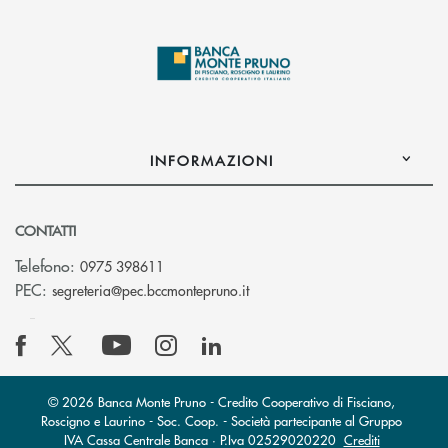
INFORMAZIONI
CONTATTI
Telefono:
0975 398611
(si apre l’app di posta elettro
PEC:
segreteria@pec.bccmontepruno.it
© 2026 Banca Monte Pruno - Credito Cooperativo di Fisciano,
Roscigno e Laurino - Soc. Coop. - Società partecipante al Gruppo
IVA Cassa Centrale Banca · P.Iva 02529020220
Crediti