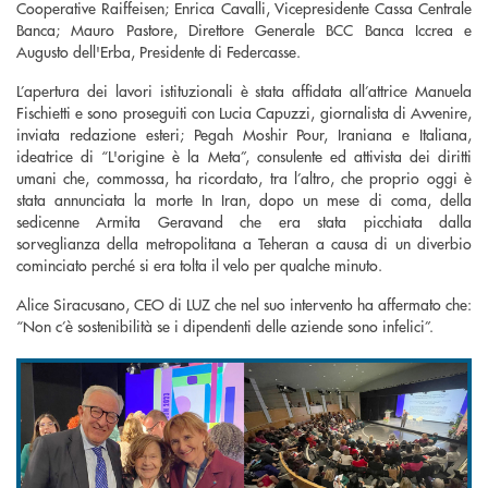
Cooperative Raiffeisen; Enrica Cavalli, Vicepresidente Cassa Centrale
Banca; Mauro Pastore, Direttore Generale BCC Banca Iccrea e
Augusto dell'Erba, Presidente di Federcasse.
L’apertura dei lavori istituzionali è stata affidata all’attrice Manuela
Fischietti e sono proseguiti con Lucia Capuzzi, giornalista di Avvenire,
inviata redazione esteri; Pegah Moshir Pour, Iraniana e Italiana,
ideatrice di “L'origine è la Meta”, consulente ed attivista dei diritti
umani che, commossa, ha ricordato, tra l’altro, che proprio oggi è
stata annunciata la morte In Iran, dopo un mese di coma, della
sedicenne Armita Geravand che era stata picchiata dalla
sorveglianza della metropolitana a Teheran a causa di un diverbio
cominciato perché si era tolta il velo per qualche minuto.
Alice Siracusano, CEO di LUZ che nel suo intervento ha affermato che:
“Non c’è sostenibilità se i dipendenti delle aziende sono infelici”.