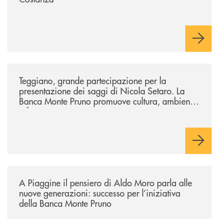
/comunicati/teggiano-grande-partecipazione-per-la-presentazione-dei-
Teggiano, grande partecipazione per la
presentazione dei saggi di Nicola Setaro. La
Banca Monte Pruno promuove cultura, ambiente
e futuro
/comunicati/a-piaggine-il-pensiero-di-aldo-moro-parla-alle-nuove-gene
A Piaggine il pensiero di Aldo Moro parla alle
nuove generazioni: successo per l’iniziativa
della Banca Monte Pruno