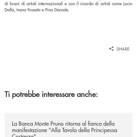
di brani di artisti internazionali e con il ricordo di artisti come Lucio
Dalla, Ivano Fossato e Pino Daniele.
SHARE
Ti potrebbe interessare anche:
/comunicati/la-banca-monte-pruno-ritorna-al-fianco-della-manifestazion
La Banca Monte Pruno ritorna al fianco della
manifestazione "Alla Tavola della Principessa
Costanza"