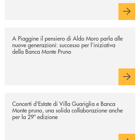
/comunicati/a-piaggine-il-pensiero-di-aldo-moro-parla-alle-nuove-gene
A Piaggine il pensiero di Aldo Moro parla alle
nuove generazioni: successo per l’iniziativa
della Banca Monte Pruno
/comunicati/concerti-destate-di-villa-guariglia-e-banca-monte-pruno-u
Concerti d'Estate di Villa Guariglia e Banca
Monte pruno, una solida collaborazione anche
per la 29ª edizione