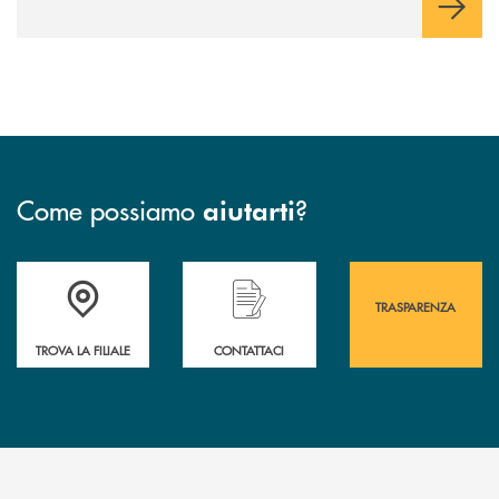
Come possiamo
?
aiutarti
Accedi all' elenco completo&nbsp; delle&nbsp; filiali&nbsp; di Banca 
Hai bisogno di assistenza immediata? Contatta
Hai bisogno di alcuni
TRASPARENZA
TROVA LA FILIALE
CONTATTACI