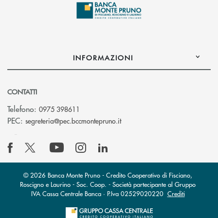
INFORMAZIONI
CONTATTI
Telefono:
0975 398611
(si apre l’app di posta elettro
PEC:
segreteria@pec.bccmontepruno.it
© 2026 Banca Monte Pruno - Credito Cooperativo di Fisciano,
Roscigno e Laurino - Soc. Coop. - Società partecipante al Gruppo
IVA Cassa Centrale Banca · P.Iva 02529020220
Crediti