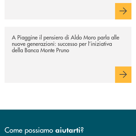
/comunicati/a-piaggine-il-pensiero-di-aldo-moro-parla-alle-nuove-gene
A Piaggine il pensiero di Aldo Moro parla alle
nuove generazioni: successo per l’iniziativa
della Banca Monte Pruno
Come possiamo
?
aiutarti