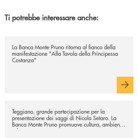
Ti potrebbe interessare anche:
/comunicati/la-banca-monte-pruno-ritorna-al-fianco-della-manifestazion
La Banca Monte Pruno ritorna al fianco della
manifestazione "Alla Tavola della Principessa
Costanza"
/comunicati/teggiano-grande-partecipazione-per-la-presentazione-dei-
Teggiano, grande partecipazione per la
presentazione dei saggi di Nicola Setaro. La
Banca Monte Pruno promuove cultura, ambiente
e futuro