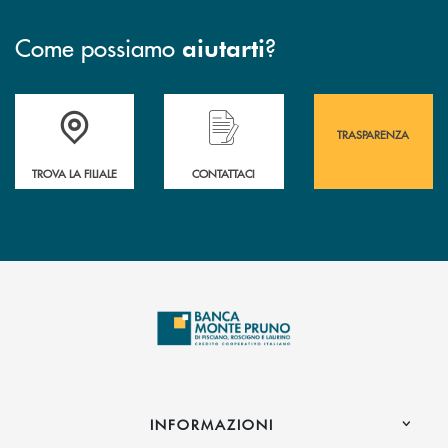
Come possiamo
?
aiutarti
Accedi all' elenco completo&nbsp; delle&nbsp; filiali&nbsp; di Banca 
Hai bisogno di assistenza immediata? Contatta
Hai bisogno di alcuni
TRASPARENZA
TROVA LA FILIALE
CONTATTACI
INFORMAZIONI