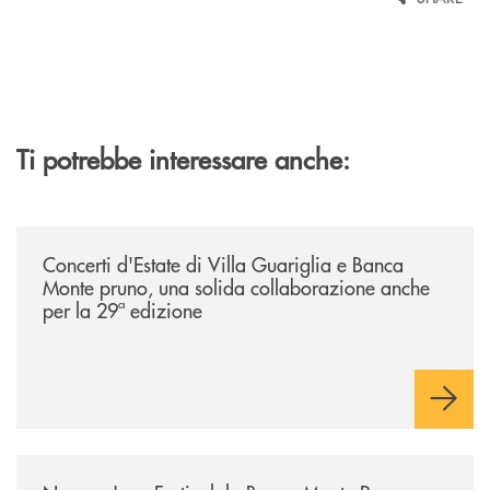
Ti potrebbe interessare anche:
/comunicati/concerti-destate-di-villa-guariglia-e-banca-monte-pruno-u
Concerti d'Estate di Villa Guariglia e Banca
Monte pruno, una solida collaborazione anche
per la 29ª edizione
/comunicati/nocera-jazz-festival-la-banca-monte-pruno-partner-della-i