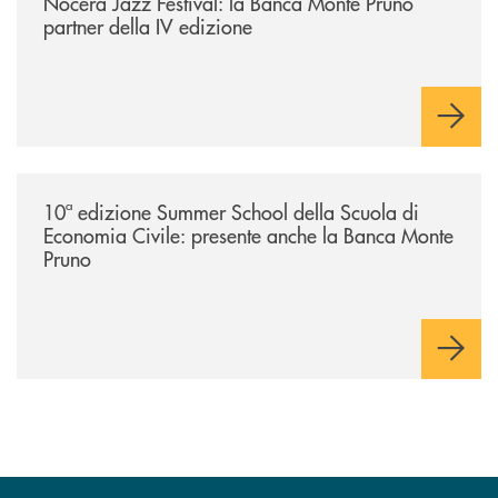
Nocera Jazz Festival: la Banca Monte Pruno
partner della IV edizione
/comunicati/10ª-edizione-summer-school-della-scuola-di-economia-civ
10ª edizione Summer School della Scuola di
Economia Civile: presente anche la Banca Monte
Pruno