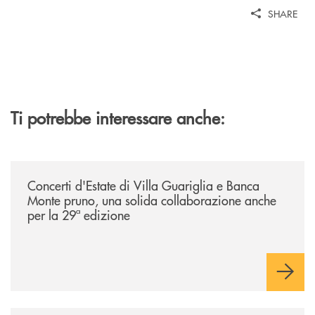
SHARE
Ti potrebbe interessare anche:
/comunicati/concerti-destate-di-villa-guariglia-e-banca-monte-pruno-u
Concerti d'Estate di Villa Guariglia e Banca
Monte pruno, una solida collaborazione anche
per la 29ª edizione
/comunicati/nocera-jazz-festival-la-banca-monte-pruno-partner-della-i