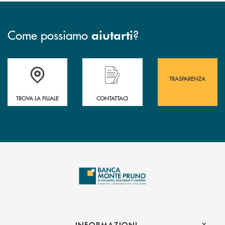
Come possiamo
?
aiutarti
Accedi all' elenco completo&nbsp; delle&nbsp; filiali&nbsp; di Banca 
Hai bisogno di assistenza immediata? Contatta
Hai bisogno di alcuni
TRASPARENZA
TROVA LA FILIALE
CONTATTACI
INFORMAZIONI