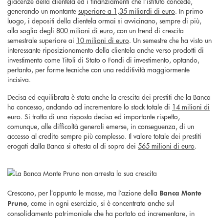
giacenze della clientela ed i finanziamenti che l’istituto concede,
generando un montante
superiore a 1,35 miliardi di euro
. In primo
luogo, i depositi della clientela ormai si avvicinano, sempre di più,
alla soglia degli
800 milioni di euro
, con un trend di crescita
semestrale superiore ai
10 milioni di euro
. Un semestre che ha visto un
interessante riposizionamento della clientela anche verso prodotti di
investimento come Titoli di Stato o Fondi di investimento, optando,
pertanto, per forme tecniche con una redditività maggiormente
incisiva.
Decisa ed equilibrata è stata anche la crescita dei prestiti che la Banca
ha concesso, andando ad incrementare lo stock totale di
14 milioni di
euro
. Si tratta di una risposta decisa ed importante rispetto,
comunque, alle difficoltà generali emerse, in conseguenza, di un
accesso al credito sempre più complesso. Il valore totale dei prestiti
erogati dalla Banca si attesta al di sopra dei
565 milioni di euro
.
Crescono, per l’appunto le masse, ma l’azione della
Banca Monte
, come in ogni esercizio, si è concentrata anche sul
Pruno
consolidamento patrimoniale che ha portato ad incrementare, in