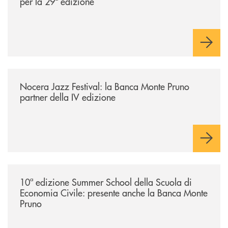
per la 29ª edizione
/comunicati/nocera-jazz-festival-la-banca-monte-pruno-partner-della-i
Nocera Jazz Festival: la Banca Monte Pruno
partner della IV edizione
/comunicati/10ª-edizione-summer-school-della-scuola-di-economia-civ
10ª edizione Summer School della Scuola di
Economia Civile: presente anche la Banca Monte
Pruno