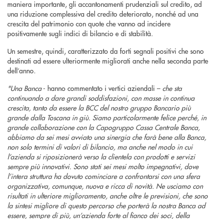
maniera importante, gli accantonamenti prudenziali sul credito, ad
una riduzione complessiva del credito deteriorato, nonché ad una
crescita del patrimonio con quote che vanno ad incidere
positivamente sugli indici di bilancio e di stabilità.
Un semestre, quindi, caratterizzato da forti segnali positivi che sono
destinati ad essere ulteriormente migliorati anche nella seconda parte
dell’anno.
"Una Banca
- hanno commentato i vertici aziendali –
che sta
continuando a dare grandi soddisfazioni, con masse in continua
crescita, tanto da essere la BCC del nostro gruppo Bancario più
grande dalla Toscana in giù. Siamo particolarmente felice perché, in
grande collaborazione con la Capogruppo Cassa Centrale Banca,
abbiamo da sei mesi avviato una sinergia che farà bene alla Banca,
non solo termini di valori di bilancio, ma anche nel modo in cui
l’azienda si riposizionerà verso la clientela con prodotti e servizi
sempre più innovativi. Sono stati sei mesi molto impegnativi, dove
l’intera struttura ha dovuto cominciare a confrontarsi con una sfera
organizzativa, comunque, nuova e ricca di novità. Ne usciamo con
risultati in ulteriore miglioramento, anche oltre le previsioni, che sono
la sintesi migliore di questo percorso che porterà la nostra Banca ad
essere, sempre di più, un’azienda forte al fianco dei soci, della