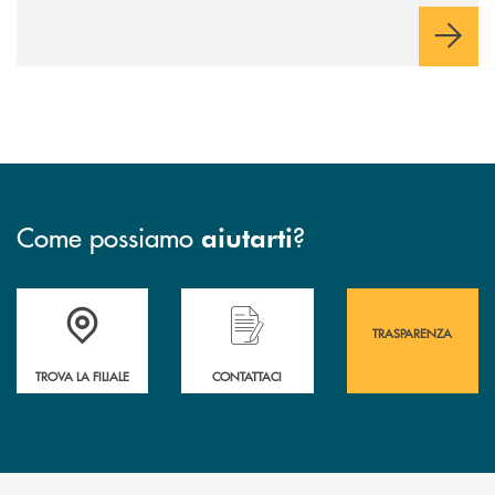
Come possiamo
?
aiutarti
Accedi all' elenco completo&nbsp; delle&nbsp; filiali&nbsp; di Banca 
Hai bisogno di assistenza immediata? Contatta
Hai bisogno di alcuni
TRASPARENZA
TROVA LA FILIALE
CONTATTACI