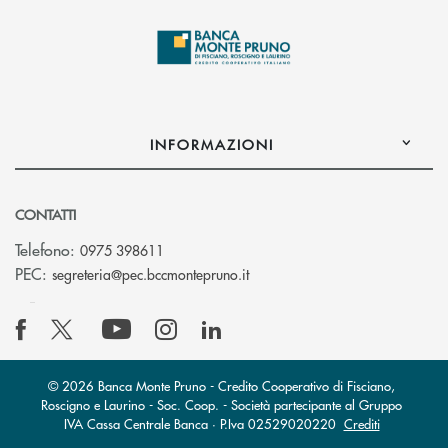
INFORMAZIONI
CONTATTI
Telefono:
0975 398611
(si apre l’app di posta elettro
PEC:
segreteria@pec.bccmontepruno.it
© 2026 Banca Monte Pruno - Credito Cooperativo di Fisciano,
Roscigno e Laurino - Soc. Coop. - Società partecipante al Gruppo
IVA Cassa Centrale Banca · P.Iva 02529020220
Crediti