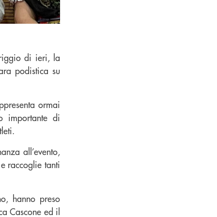
ggio di ieri, la
ara podistica su
appresenta ormai
o importante di
leti.
anza all’evento,
 raccoglie tanti
ino, hanno preso
uca Cascone ed il