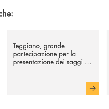
che:
co-della-manifestazione-alla-tavola-della-principessa-cos
/comunicati/teggiano-grande-partecipazione-per-la-pr
/
Teggiano, grande
partecipazione per la
presentazione dei saggi di
Nicola Setaro. La Banca
Monte Pruno promuove
cultura, ambiente e futuro