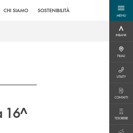
CHI SIAMO
SOSTENIBILITÀ
MENU
menu destra
INBANK
INBANK
FILIALI
FILIALI
UTILITY
UTILITY
CONTATTI
CONTATTI
a 16^
TESORERIE
TESORERIE