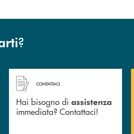
?
arti
 filiali&nbsp; di Banca Monte Pruno
Hai bisogno di assistenza immediata? Contattaci!
CONTATTACI
Hai bisogno di
assistenza
immediata? Contattaci!