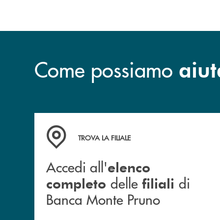
Come possiamo
aiut
Accedi all' elenco completo&nbsp; delle&nbsp;
TROVA LA FILIALE
Accedi all'
elenco
delle
di
completo
filiali
Banca Monte Pruno