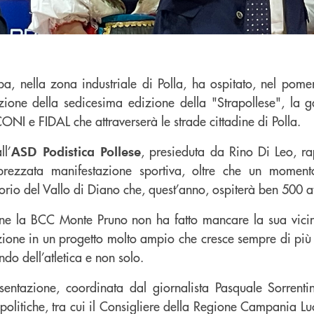
, nella zona industriale di Polla, ha ospitato, nel pomeri
zione della sedicesima edizione della "Strapollese", la g
ONI e FIDAL che attraverserà le strade cittadine di Polla.
ll’
, presieduta da Rino Di Leo, r
ASD Podistica Pollese
rezzata manifestazione sportiva, oltre che un moment
torio del Vallo di Diano che, quest’anno, ospiterà ben 500 at
ne la BCC Monte Pruno non ha fatto mancare la sua vicin
ione in un progetto molto ampio che cresce sempre di più e
ndo dell’atletica e non solo.
sentazione, coordinata dal giornalista Pasquale Sorrent
i politiche, tra cui il Consigliere della Regione Campania L