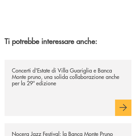
Ti potrebbe interessare anche:
/comunicati/concerti-destate-di-villa-guariglia-e-banca-monte-pruno-u
Concerti d'Estate di Villa Guariglia e Banca
Monte pruno, una solida collaborazione anche
per la 29ª edizione
/comunicati/nocera-jazz-festival-la-banca-monte-pruno-partner-della-i
Nocera Jazz Festival: la Banca Monte Pruno