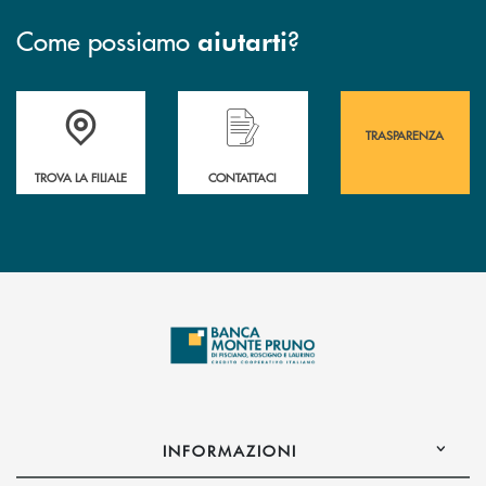
Come possiamo
?
aiutarti
Accedi all' elenco completo&nbsp; delle&nbsp; filiali&nbsp; di Banca 
Hai bisogno di assistenza immediata? Contatta
Hai bisogno di alcuni
TRASPARENZA
TROVA LA FILIALE
CONTATTACI
INFORMAZIONI