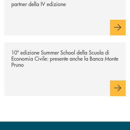
partner della IV edizione
/comunicati/10ª-edizione-summer-school-della-scuola-di-economia-civ
10ª edizione Summer School della Scuola di
Economia Civile: presente anche la Banca Monte
Pruno