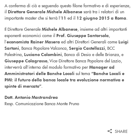
A conferma di ciò e seguendo questo filone formativo e di esperienze,
il
sarà tra i relatori di un
Direttore Generale Michele Albanese
importante master che si terrà l’
ed il
.
11
12 giugno 2015 a Roma
Il Direttore Generale
, insieme ad altri importanti
Michele Albanese
esponenti economici come il
,
Prof. Giuseppe Santorsola
l’
ed altri Direttori Generali come
economista Rainer Masera
Luigi
, Banca Popolare Valconca,
, BCC
Sartoni
Sergio Castellazzi
Palestrina,
, Banco di Desio e delle Brianza, e
Luciano Colombini
, Vice-Direttore Banca Popolare del Lazio,
Giuseppe Colagrosso
interverrà all’interno del modulo formativo per
Manager ad
sul tema
Amministratori delle Banche Locali
“Banche Locali e
PMI: il futuro della banca locale tra evoluzione normativa e
.
spinte di mercato”
Dott. Antonio Mastrandrea
Resp. Comunicazione Banca Monte Pruno
SHARE