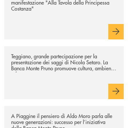
manifestazione "Alla Tavola della Principessa
Costanza"
/comunicati/teggiano-grande-partecipazione-per-la-presentazione-dei-
Teggiano, grande partecipazione per la
presentazione dei saggi di Nicola Setaro. La
Banca Monte Pruno promuove cultura, ambiente
e futuro
/comunicati/a-piaggine-il-pensiero-di-aldo-moro-parla-alle-nuove-gene
A Piaggine il pensiero di Aldo Moro parla alle
nuove generazioni: successo per l’iniziativa
della Banca Monte Pruno