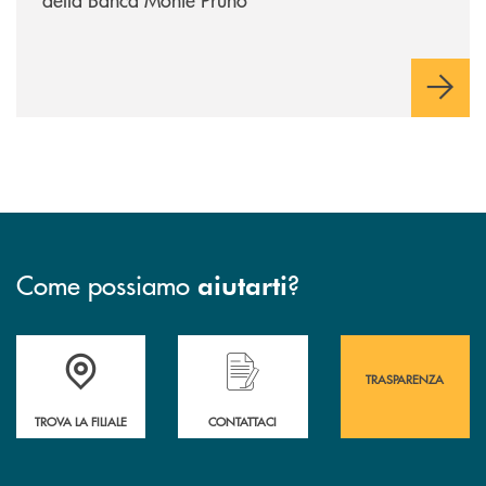
Come possiamo
?
aiutarti
Accedi all' elenco completo&nbsp; delle&nbsp; filiali&nbsp; di Banca 
Hai bisogno di assistenza immediata? Contatta
Hai bisogno di alcuni
TRASPARENZA
TROVA LA FILIALE
CONTATTACI