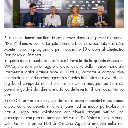
Si è tenuta, lunedì mattina, la conferenza stampa di presentazione di
“Divas”, il nuovo evento targato Sinergie Lucane, supportato dalla Bcc
Monte Pruno, in programma per il prossimo 13 ottobre al Cineteatro
Don Bosco di Potenza.
In quella data il pubblico lucano sarà travolto dalla grande musica di
DIVAS, che sarà un omaggio alle grandi dive della musica mondiale
interpretate dalla grande voce di Eliza G, cantante e compositrice
internazionale. Ad accompagnarla sul palco la musica dal vivo di una
big band composta da 14 membri di cui la maggior parte artisti
potentini guidati dal direttore artistico dell’evento, il talentuoso Marco
Masi.
Eliza G è, ormai da anni, una star della scena musicale house, dance
e pop ed è conosciuta in diversi paesi ed in modo particolare in
Brasile. Dopo aver collaborato con diversi progetti musicali ha
partecipato, con grande successo, nel cast di The Voice of Italy in onda
sulla Rai ed il brano Hurt di Christina Aguilera eseguito nella sua