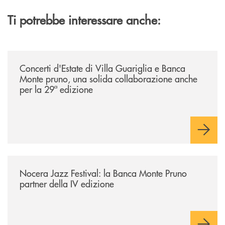
Ti potrebbe interessare anche:
/comunicati/concerti-destate-di-villa-guariglia-e-banca-monte-pruno-u
Concerti d'Estate di Villa Guariglia e Banca
Monte pruno, una solida collaborazione anche
per la 29ª edizione
/comunicati/nocera-jazz-festival-la-banca-monte-pruno-partner-della-i
Nocera Jazz Festival: la Banca Monte Pruno
partner della IV edizione