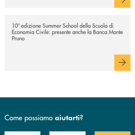
/comunicati/10ª-edizione-summer-school-della-scuola-di-economia-civ
10ª edizione Summer School della Scuola di
Economia Civile: presente anche la Banca Monte
Pruno
Come possiamo
?
aiutarti