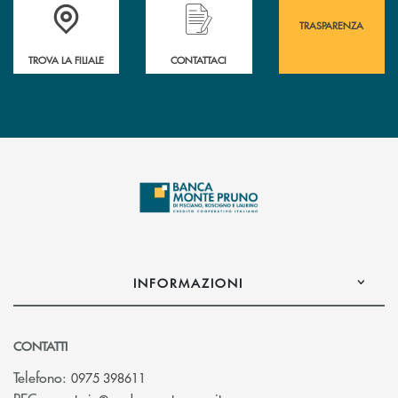
Accedi all' elenco completo&nbsp; delle&nbsp; filiali&nbsp; di Banca 
Hai bisogno di assistenza immediata? Contatta
Hai bisogno di alcuni
TRASPARENZA
TROVA LA FILIALE
CONTATTACI
INFORMAZIONI
CONTATTI
Telefono:
0975 398611
(si apre l’app di posta elettro