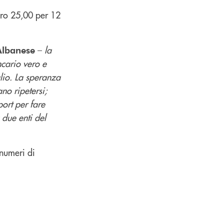
ro 25,00 per 12
–
la
Albanese
ncario vero e
lio. La speranza
no ripetersi;
port per fare
 due enti del
 numeri di