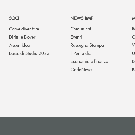
SOCI
NEWS BMP
M
Come diventare
Comunicati
I
Diritti e Doveri
Eventi
O
Assemblea
Rassegna Stampa
V
Borse di Studio 2023
Il Punto di...
U
Economia e finanza
R
OndaNews
B