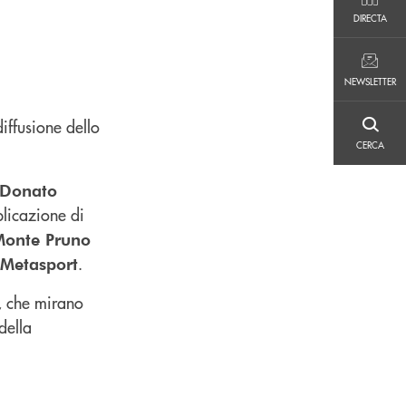
DIRECTA
DIRECTA
NEWSLETTER
NEWSLETTER
iffusione dello
CERCA
CERCA
Donato
plicazione di
onte Pruno
.
Metasport
o, che mirano
della