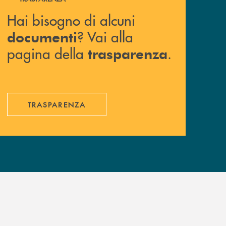
Hai bisogno di alcuni
? Vai alla
documenti
pagina della
.
trasparenza
TRASPARENZA