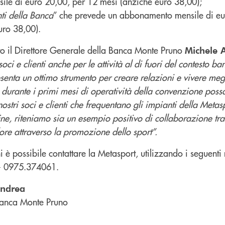
le di euro 20,00, per 12 mesi (anziché euro 38,00);
nti della Banca
” che prevede un abbonamento mensile di eu
uro 38,00).
to il Direttore Generale della Banca Monte Pruno
Michele 
oci e clienti anche per le attività al di fuori del contesto ba
esenta un ottimo strumento per creare relazioni e vivere meg
ati durante i primi mesi di operatività della convenzione possa
nostri soci e clienti che frequentano gli impianti della Metas
ine, riteniamo sia un esempio positivo di collaborazione tra
lore attraverso la promozione dello sport”.
ni è possibile contattare la Metasport, utilizzando i seguenti
 - 0975.374061.
andrea
anca Monte Pruno