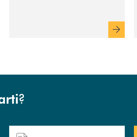
?
arti
 filiali&nbsp; di Banca Monte Pruno
Hai bisogno di assistenza immediata? Contattaci!