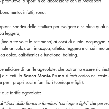
abbonamento, infatti, sono:
mpianti sportivi della struttura per svolgere discipline quali 
ica leggera;
(fino a tre volte la settimana) ai corsi di nuoto, acquagym
nale articolazioni in acqua, atletica leggera e circuiti moto
ica dolce, calisthenics e functional training.
 beneficiare di tariffe agevolate, che potranno essere richies
) e clienti, la
si farà carico del costo
Banca Monte Pruno
er i propri soci e familiari (coniuge e figli).
 due tariffe agevolate:
ai “
Soci della Banca e familiari (coniuge e figli)
” che preve