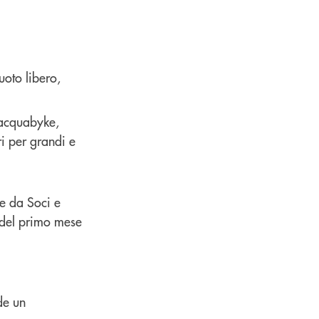
nuoto libero,
, acquabyke,
ri per grandi e
te da Soci e
 del primo mese
de un