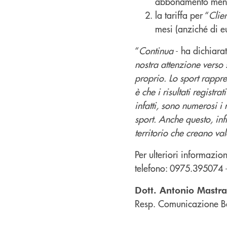
abbonamento mensi
la tariffa per “
Clie
mesi (anziché di e
“
Continua
- ha dichiara
nostra attenzione verso s
proprio. Lo sport rappr
è che i risultati registr
infatti, sono numerosi i 
sport. Anche questo, inf
territorio che creano va
Per ulteriori informazio
telefono: 0975.395074
Dott. Antonio Mastr
Resp. Comunicazione B