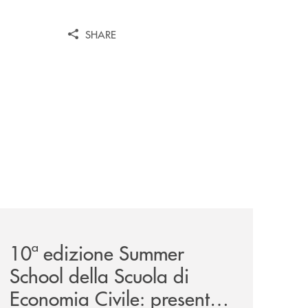
SHARE
a-29ª-edizione/
-partner-della-iv-edizione/
comunicati/10ª-edizione-summer-school-della-scuola-di-e
10ª edizione Summer
School della Scuola di
Economia Civile: presente