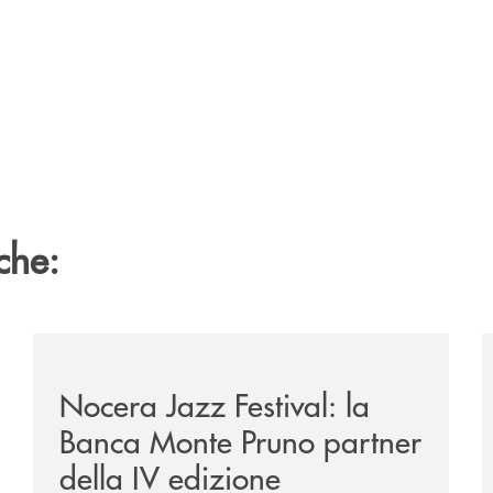
che:
e-banca-monte-pruno-una-solida-collaborazione-anche-per-l
/comunicati/nocera-jazz-festival-la-banca-monte-pruno
/
Nocera Jazz Festival: la
Banca Monte Pruno partner
della IV edizione