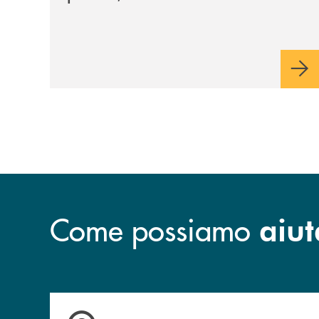
collaborazione anche per
la 29ª edizione
Come possiamo
aiut
Accedi all' elenco completo&nbsp; delle&nbsp;