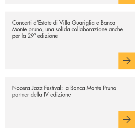
/comunicati/concerti-destate-di-villa-guariglia-e-banca-monte-pruno-u
Concerti d'Estate di Villa Guariglia e Banca
Monte pruno, una solida collaborazione anche
per la 29ª edizione
/comunicati/nocera-jazz-festival-la-banca-monte-pruno-partner-della-i
Nocera Jazz Festival: la Banca Monte Pruno
partner della IV edizione