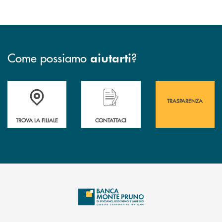
Come possiamo
?
aiutarti
Accedi all' elenco completo&nbsp; delle&nbsp; filiali&nbsp; di Banca 
Hai bisogno di assistenza immediata? Contatta
Hai bisogno di alcuni
TRASPARENZA
TROVA LA FILIALE
CONTATTACI