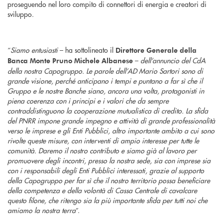
proseguendo nel loro compito di connettori di energia e creatori di
sviluppo.
“
Siamo entusiasti
– ha sottolineato il
Direttore Generale della
–
dell’annuncio del CdA
Banca Monte Pruno Michele Albanese
della nostra Capogruppo. Le parole dell’AD Mario Sartori sono di
grande visione, perché anticipano i tempi e puntano a far sì che il
Gruppo e le nostre Banche siano, ancora una volta, protagonisti in
piena coerenza con i principi e i valori che da sempre
contraddistinguono la cooperazione mutualistica di credito. La sfida
del PNRR impone grande impegno e attività di grande professionalità
verso le imprese e gli Enti Pubblici, altro importante ambito a cui sono
rivolte queste misure, con interventi di ampio interesse per tutte le
comunità. Daremo il nostro contributo e siamo già al lavoro per
promuovere degli incontri, presso la nostra sede, sia con imprese sia
con i responsabili degli Enti Pubblici interessati, grazie al supporto
della Capogruppo per far sì che il nostro territorio possa beneficiare
della competenza e della volontà di Cassa Centrale di cavalcare
questo filone, che ritengo sia la più importante sfida per tutti noi che
amiamo la nostra terra
”.