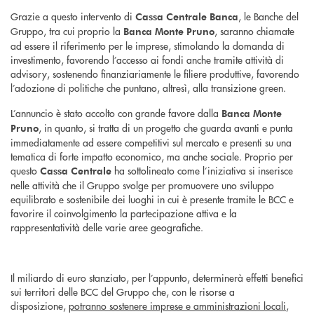
Grazie a questo intervento di
, le Banche del
Cassa Centrale Banca
Gruppo, tra cui proprio la
, saranno chiamate
Banca Monte Pruno
ad essere il riferimento per le imprese, stimolando la domanda di
investimento, favorendo l’accesso ai fondi anche tramite attività di
advisory, sostenendo finanziariamente le filiere produttive, favorendo
l’adozione di politiche che puntano, altresì, alla transizione green.
L’annuncio è stato accolto con grande favore dalla
Banca Monte
, in quanto, si tratta di un progetto che guarda avanti e punta
Pruno
immediatamente ad essere competitivi sul mercato e presenti su una
tematica di forte impatto economico, ma anche sociale. Proprio per
questo
ha sottolineato come l’iniziativa si inserisce
Cassa Centrale
nelle attività che il Gruppo svolge per promuovere uno sviluppo
equilibrato e sostenibile dei luoghi in cui è presente tramite le BCC e
favorire il coinvolgimento la partecipazione attiva e la
rappresentatività delle varie aree geografiche.
Il miliardo di euro stanziato, per l’appunto, determinerà effetti benefici
sui territori delle BCC del Gruppo che, con le risorse a
disposizione,
potranno sostenere imprese e amministrazioni locali
,