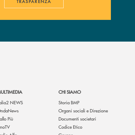
TRASPARENZA
ULTIMEDIA
CHI SIAMO
talia2 NEWS
Storia BMP
ndaNews
Organi sociali e Direzione
allo Più
Documenti societari
noTV
Codice Etico
adio Alfa
Gruppo