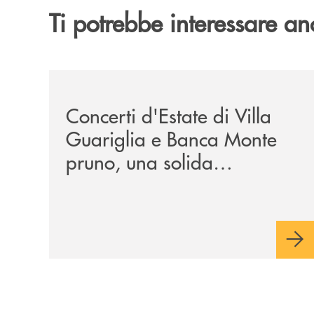
Ti potrebbe interessare an
/comunicati/concerti-destate-di-villa-guariglia-
Concerti d'Estate di Villa
Guariglia e Banca Monte
pruno, una solida
collaborazione anche per
la 29ª edizione