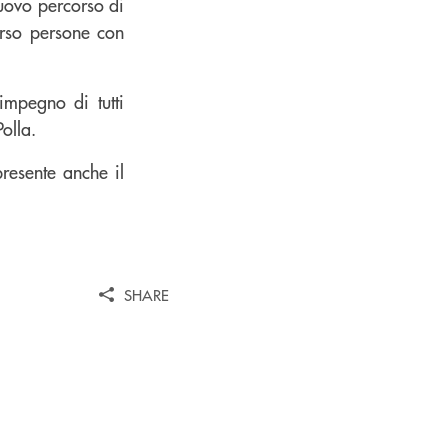
 nuovo percorso di
erso persone con
impegno di tutti
Polla.
resente anche il
SHARE