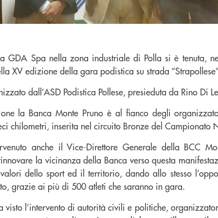
la GDA Spa nella zona industriale di Polla si è tenuta, n
ella XV edizione della gara podistica su strada “Strapollese”
nizzato dall’ASD Podistica Pollese, presieduta da Rino Di L
ione la Banca Monte Pruno è al fianco degli organizzato
ieci chilometri, inserita nel circuito Bronze del Campionato
tervenuto anche il Vice-Direttore Generale della BCC M
rinnovare la vicinanza della Banca verso questa manifestaz
lori dello sport ed il territorio, dando allo stesso l’oppo
o, grazie ai più di 500 atleti che saranno in gara.
visto l’intervento di autorità civili e politiche, organizzato