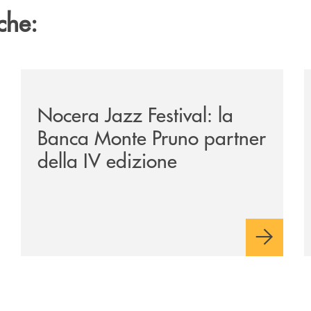
che:
e-banca-monte-pruno-una-solida-collaborazione-anche-per-l
/comunicati/nocera-jazz-festival-la-banca-monte-pruno
/
Nocera Jazz Festival: la
Banca Monte Pruno partner
della IV edizione