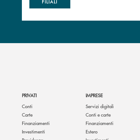
FILIALI
PRIVATI
IMPRESE
Conti
Servizi digitali
Carte
Conti e carte
Finanziamenti
Finanziamenti
Investimenti
Estero
Previdenza
Investimenti