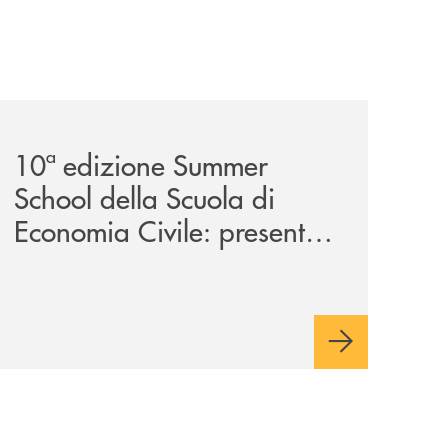
a-29ª-edizione/
-partner-della-iv-edizione/
comunicati/10ª-edizione-summer-school-della-scuola-di-e
10ª edizione Summer
School della Scuola di
Economia Civile: presente
anche la Banca Monte
Pruno