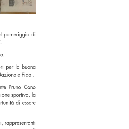
el pomeriggio di
.
eo.
ri per la buona
 Nazionale Fidal.
onte Pruno Cono
ione sportiva, la
rtunità di essere
ri, rappresentanti