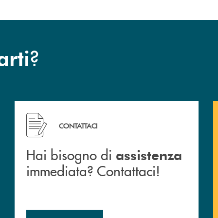
?
arti
 filiali&nbsp; di Banca Monte Pruno
Hai bisogno di assistenza immediata? Contattaci!
CONTATTACI
Hai bisogno di
assistenza
immediata? Contattaci!