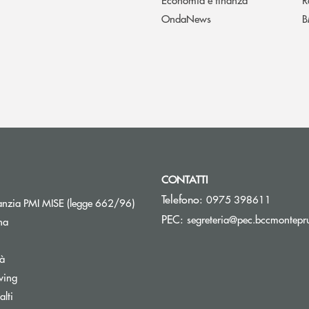
OndaNews
B
CONTATTI
Telefono:
0975 398611
Apre una nuova finestra
nzia PMI MISE (legge 662/96)
PEC:
segreteria@pec.bccmontepru
na
tà
wing
Apre una nuova finestra
lti