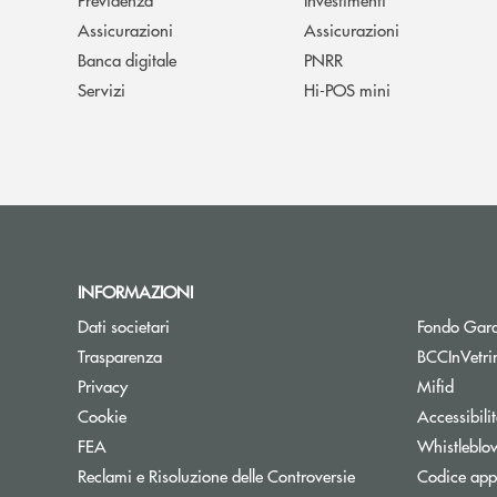
Assicurazioni
Assicurazioni
Banca digitale
PNRR
Servizi
Hi-POS mini
INFORMAZIONI
Dati societari
Fondo Gara
Trasparenza
BCCInVetri
Privacy
Mifid
Cookie
Accessibili
FEA
Whistleblo
Reclami e Risoluzione delle Controversie
Codice appa