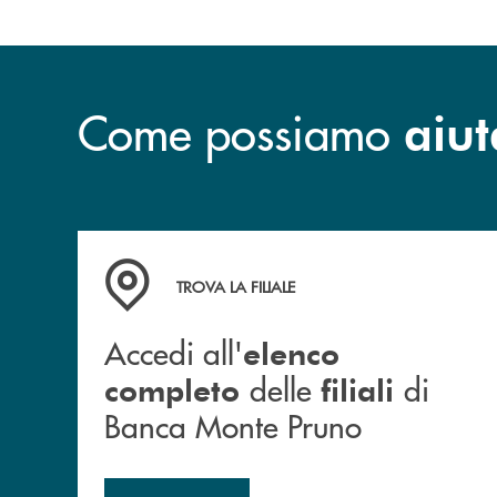
Come possiamo
aiut
Accedi all' elenco completo&nbsp; delle&nbsp;
TROVA LA FILIALE
Accedi all'
elenco
delle
di
completo
filiali
Banca Monte Pruno