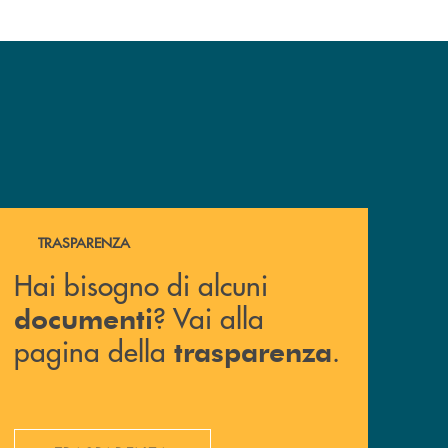
Hai bisogno di alcuni documenti ? Vai alla pagina della 
TRASPARENZA
Hai bisogno di alcuni
? Vai alla
documenti
pagina della
.
trasparenza