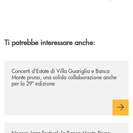
Ti potrebbe interessare anche:
/comunicati/concerti-destate-di-villa-guariglia-e-banca-monte-pruno-u
Concerti d'Estate di Villa Guariglia e Banca
Monte pruno, una solida collaborazione anche
per la 29ª edizione
/comunicati/nocera-jazz-festival-la-banca-monte-pruno-partner-della-i
Nocera Jazz Festival: la Banca Monte Pruno