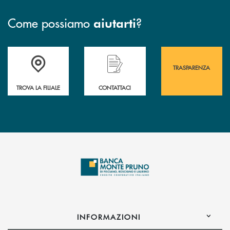
Come possiamo
?
aiutarti
Accedi all' elenco completo&nbsp; delle&nbsp; filiali&nbsp; di Banca 
Hai bisogno di assistenza immediata? Contatta
Hai bisogno di alcuni
TRASPARENZA
TROVA LA FILIALE
CONTATTACI
INFORMAZIONI