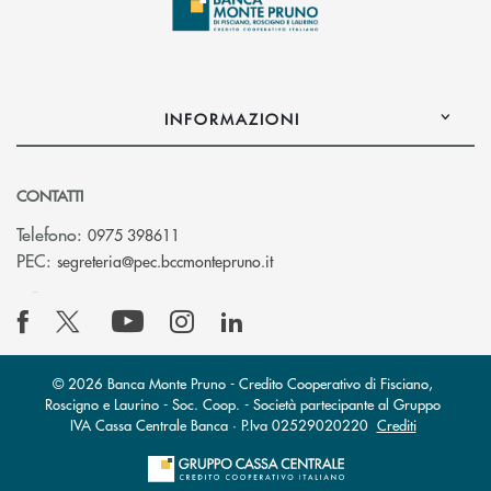
INFORMAZIONI
CONTATTI
Telefono:
0975 398611
(si apre l’app di posta elettro
PEC:
segreteria@pec.bccmontepruno.it
© 2026 Banca Monte Pruno - Credito Cooperativo di Fisciano,
Roscigno e Laurino - Soc. Coop. - Società partecipante al Gruppo
IVA Cassa Centrale Banca · P.Iva 02529020220
Crediti