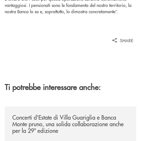
vantaggiosi. I pensionati sono le fondamenta del nostro territorio, la
nostra Banca lo sa e, soprattutto, lo dimostra concretamente”.
SHARE
Ti potrebbe interessare anche:
/comunicati/concerti-destate-di-villa-guariglia-e-banca-monte-pruno-u
Concerti d'Estate di Villa Guariglia e Banca
Monte pruno, una solida collaborazione anche
per la 29ª edizione