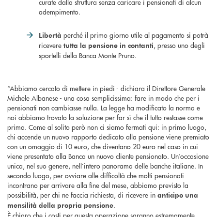
curate dalla struttura senza caricare i pensionati di alcun
adempimento.
perché il primo giorno utile al pagamento si potrà
Libertà
ricevere
, presso uno degli
tutta la pensione in contanti
sportelli della Banca Monte Pruno.
“Abbiamo cercato di mettere in piedi - dichiara il Direttore Generale
Michele Albanese - una cosa semplicissima: fare in modo che per i
pensionati non cambiasse nulla. La legge ha modificato la norma e
noi abbiamo trovato la soluzione per far sì che il tutto restasse come
prima. Come al solito però non ci siamo fermati qui: in primo luogo,
chi accende un nuovo rapporto dedicato alla pensione viene premiato
con un omaggio di 10 euro, che diventano 20 euro nel caso in cui
viene presentato alla Banca un nuovo cliente pensionato. Un’occasione
unica, nel suo genere, nell’intero panorama delle banche italiane. In
secondo luogo, per ovviare alle difficoltà che molti pensionati
incontrano per arrivare alla fine del mese, abbiamo previsto la
possibilità, per chi ne faccia richiesta, di ricevere in
anticipo una
.
mensilità della propria pensione
È chiaro che i costi per questa operazione saranno estremamente