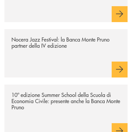
/comunicati/nocera-jazz-festival-la-banca-monte-pruno-partner-della-i
Nocera Jazz Festival: la Banca Monte Pruno
partner della IV edizione
/comunicati/10ª-edizione-summer-school-della-scuola-di-economia-civ
10ª edizione Summer School della Scuola di
Economia Civile: presente anche la Banca Monte
Pruno