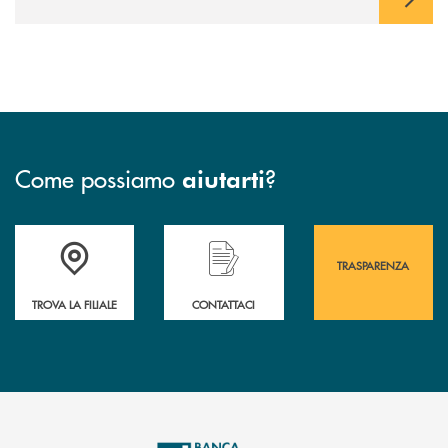
Come possiamo
?
aiutarti
Accedi all' elenco completo&nbsp; delle&nbsp; filiali&nbsp; di Banca 
Hai bisogno di assistenza immediata? Contatta
Hai bisogno di alcuni
TRASPARENZA
TROVA LA FILIALE
CONTATTACI