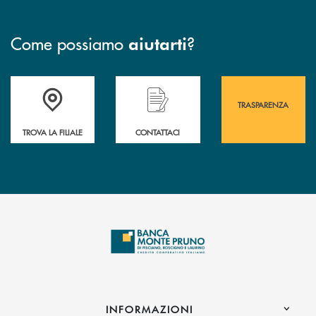
Come possiamo
?
aiutarti
Accedi all' elenco completo&nbsp; delle&nbsp; filiali&nbsp; di Banca 
Hai bisogno di assistenza immediata? Contatta
Hai bisogno di alcuni
TRASPARENZA
TROVA LA FILIALE
CONTATTACI
INFORMAZIONI