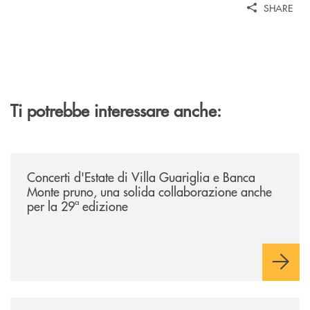
SHARE
Ti potrebbe interessare anche:
/comunicati/concerti-destate-di-villa-guariglia-e-banca-monte-pruno-u
Concerti d'Estate di Villa Guariglia e Banca
Monte pruno, una solida collaborazione anche
per la 29ª edizione
/comunicati/nocera-jazz-festival-la-banca-monte-pruno-partner-della-i