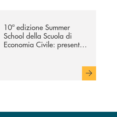
a-29ª-edizione/
-partner-della-iv-edizione/
comunicati/10ª-edizione-summer-school-della-scuola-di-e
10ª edizione Summer
School della Scuola di
Economia Civile: presente
anche la Banca Monte
Pruno