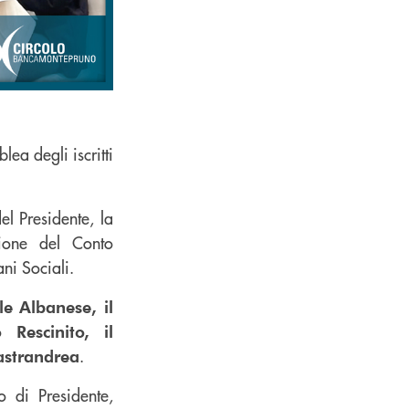
ea degli iscritti
el Presidente, la
zione del Conto
ni Sociali.
e Albanese, il
Rescinito, il
.
astrandrea
 di Presidente,