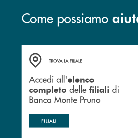
Come possiamo
aiut
Accedi all' elenco completo&nbsp; delle&nbsp;
TROVA LA FILIALE
Accedi all'
elenco
delle
di
completo
filiali
Banca Monte Pruno
FILIALI