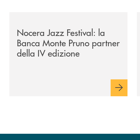
e-banca-monte-pruno-una-solida-collaborazione-anche-per-l
/comunicati/nocera-jazz-festival-la-banca-monte-pruno
/
Nocera Jazz Festival: la
Banca Monte Pruno partner
della IV edizione