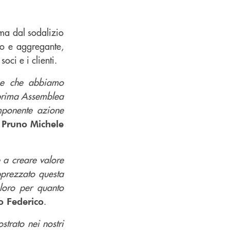
ema dal sodalizio
vo e aggregante,
soci e i clienti.
one che abbiamo
a prima Assemblea
imponente azione
 Pruno Michele
e a creare valore
pprezzato questa
loro per quanto
.
o Federico
trato nei nostri