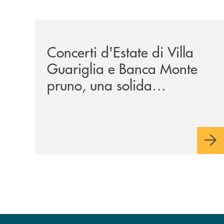
/comunicati/concerti-destate-di-villa-guariglia-
Concerti d'Estate di Villa
Guariglia e Banca Monte
pruno, una solida
collaborazione anche per
la 29ª edizione