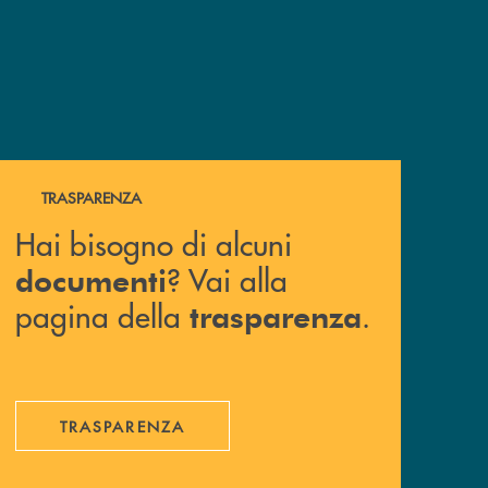
Hai bisogno di alcuni documenti ? Vai alla pagina della 
TRASPARENZA
Hai bisogno di alcuni
? Vai alla
documenti
pagina della
.
trasparenza
TRASPARENZA