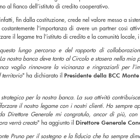
o al fianco dell’istituto di credito cooperativo.
fatti, fin dalla costituzione, crede nel valore messo a sist
 costantemente l'importanza di avere un partner così atti
are il legame tra l'istituto di credito e la comunità locale, i 
questo lungo percorso e del rapporto di collaborazi
o. La nostra banca deve tanto al Circolo e stasera nella mi
nca voglio rinnovare la vicinanza e ringraziarli per l’
 territorio
" ha dichiarato il
Presidente della BCC Monte
 strategico per la nostra banca. La sua attività contribuisc
forzare il nostro legame con i nostri clienti. Ho sempre a
da Direttore Generale mi congratulo, ancor di più, con 
ora verrà creato
" ha aggiunto il
Direttore Generale Con
te Pruno per il sostegno e la fiducia che ha sempre dimos