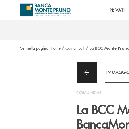
Salta al contenuto principale
PRIVATI
Sei nella pagina:
Home
/
Comunicati
/
La BCC Monte Pruno 
19 MAGGIO
COMUNICATI
La BCC Mo
BancaMont