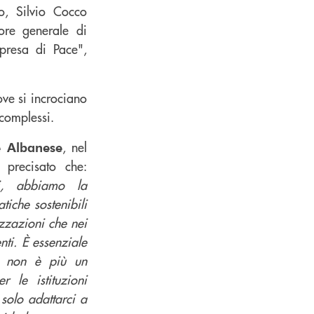
co, Silvio Cocco
tore generale di
presa di Pace",
ove si incrociano
 complessi.
, nel
e Albanese
 precisato che:
ri, abbiamo la
tiche sostenibili
izzazioni che nei
enti. È essenziale
tà non è più un
 le istituzioni
 solo adattarci a