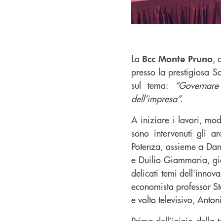
La
, 
Bcc Monte Pruno
presso la prestigiosa S
sul tema:
“Governare 
dell'impresa”.
A iniziare i lavori, mo
sono intervenuti gli 
Potenza, assieme a Dan
e Duilio Giammaria, gior
delicati temi dell'innov
economista professor St
e volto televisivo, Anto
Prima dell’inizio della 