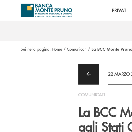
Salta al contenuto principale
PRIVATI
Sei nella pagina:
Home
/
Comunicati
/
La BCC Monte Pruno i
22 MARZO 
COMUNICATI
La BCC Mo
agli Stati 