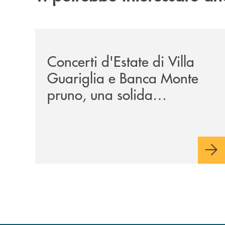
/comunicati/concerti-destate-di-villa-guariglia-
Concerti d'Estate di Villa
Guariglia e Banca Monte
pruno, una solida
collaborazione anche per
la 29ª edizione