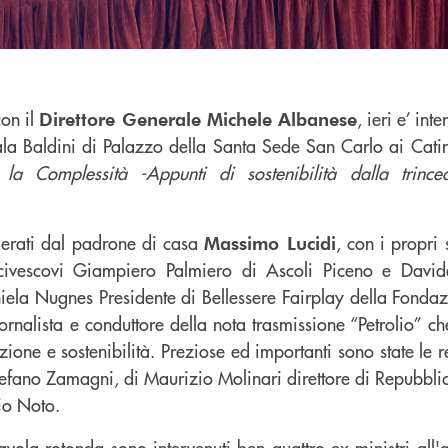
con il
, ieri e’ in
Direttore Generale Michele Albanese
ala Baldini di Palazzo della Santa Sede San Carlo ai Catina
la Complessità -Appunti di sostenibilità dalla trinc
derati dal padrone di casa
, con i propri 
Massimo Lucidi
arcivescovi Giampiero Palmiero di Ascoli Piceno e Davi
iela Nugnes Presidente di Bellessere Fairplay della Fonda
nalista e conduttore della nota trasmissione “Petrolio” che
azione e sostenibilità. Preziose ed importanti sono state le r
efano Zamagni, di Maurizio Molinari direttore di Repubblic
nio Noto.
tavola rotonda sono intervenuti ben quattro ex ministri all