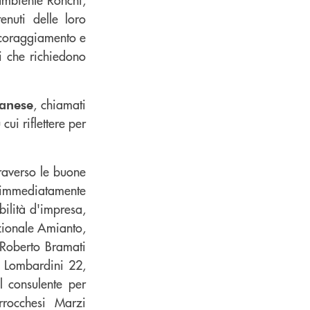
enuti delle loro
incoraggiamento e
i che richiedono
, chiamati
banese
cui riflettere per
traverso le buone
e immediatamente
bilità d'impresa,
zionale Amianto,
 Roberto Bramati
i Lombardini 22,
 consulente per
rrocchesi Marzi