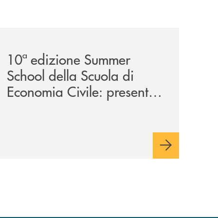
a-29ª-edizione/
-partner-della-iv-edizione/
comunicati/10ª-edizione-summer-school-della-scuola-di-e
10ª edizione Summer
School della Scuola di
Economia Civile: presente
anche la Banca Monte
Pruno