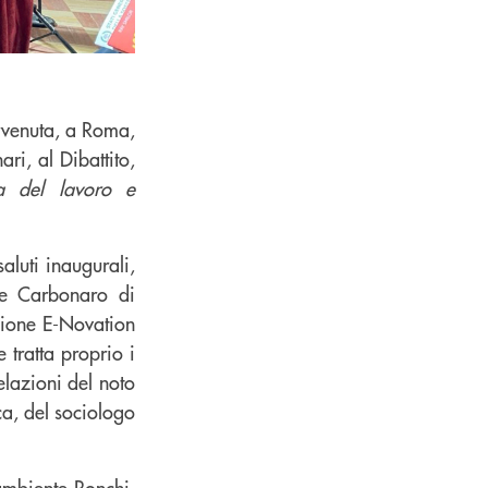
tervenuta, a Roma,
ri, al Dibattito,
ea del lavoro e
saluti inaugurali,
de Carbonaro di
zione E-Novation
 tratta proprio i
elazioni del noto
a, del sociologo
'ambiente Ronchi,