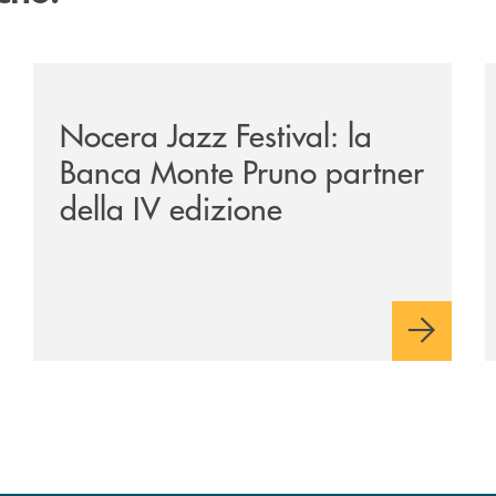
e-banca-monte-pruno-una-solida-collaborazione-anche-per-l
/comunicati/nocera-jazz-festival-la-banca-monte-pruno
/
Nocera Jazz Festival: la
Banca Monte Pruno partner
della IV edizione