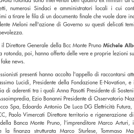
etti, numerosi Sindaci e amministratori locali i cui cont
simi a tirare le fila di un documento finale che vuole dare 
dente Meloni nell'azione di Governo su questi delicati tem
pevolezza.
ui il Direttore Generale della Bcc Monte Pruno
Michele Al
a rotonda, poi, hanno offerto delle vere e proprie lezioni su 
e fake news.
ssionisti presenti hanno accolto l'appello di raccontarsi at
assimo Lucidi, Presidente della Fondazione E-Novation, 
ia di aderenti tra i quali Anna Pasotti Presidente di Sosteni
Assoimpredia, Ezio Bonanni Presidente di Osservatorio Na
cco Spa, Edoardo Antonio De Luca DG Elettricità Futura,
C, Paolo Vimercati Direttore territorio e rigenerazione d
ella Banca Monte Pruno, l'imprenditore Marco Arturi, il
 e la finanza strutturata Marco Sturlese, Tommaso Ma