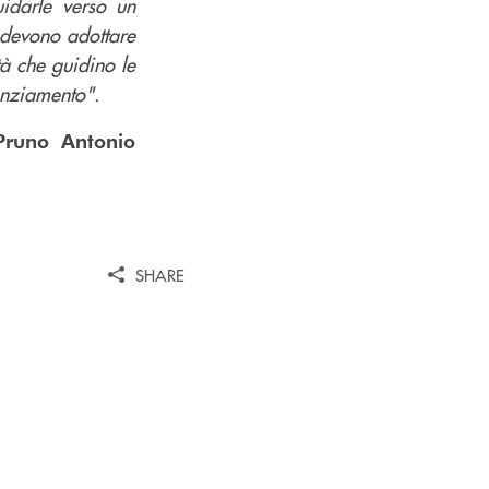
idarle verso un
devono adottare
ità che guidino le
nanziamento".
Pruno Antonio
SHARE