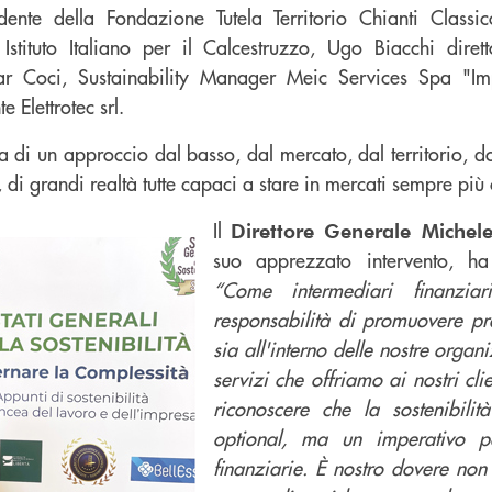
dente della Fondazione Tutela Territorio Chianti Classi
Istituto Italiano per il Calcestruzzo, Ugo Biacchi diret
r Coci, Sustainability Manager Meic Services Spa "Im
e Elettrotec srl.
a di un approccio dal basso, dal mercato, dal territorio, d
e, di grandi realtà tutte capaci a stare in mercati sempre più
Il
Direttore Generale Michel
suo apprezzato intervento, ha
“Come intermediari finanzia
responsabilità di promuovere pra
sia all'interno delle nostre organ
servizi che offriamo ai nostri cli
riconoscere che la sostenibili
optional, ma un imperativo per
finanziarie. È nostro dovere non