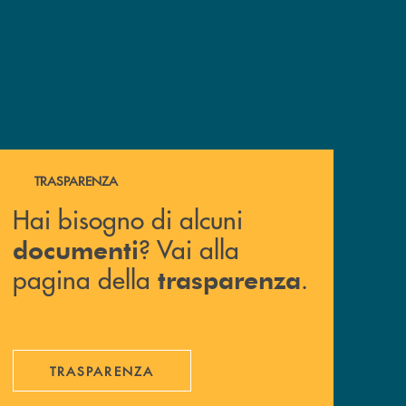
Hai bisogno di alcuni documenti ? Vai alla pagina della 
TRASPARENZA
Hai bisogno di alcuni
? Vai alla
documenti
pagina della
.
trasparenza
TRASPARENZA