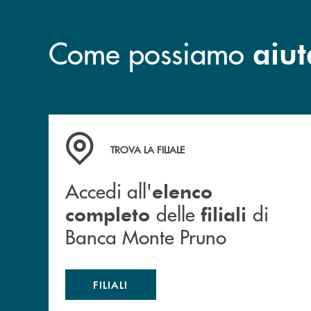
Come possiamo
aiut
Accedi all' elenco completo&nbsp; delle&nbsp;
TROVA LA FILIALE
Accedi all'
elenco
delle
di
completo
filiali
Banca Monte Pruno
FILIALI