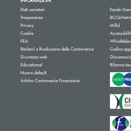
INFORMAZIONI
Dati societari
Fondo Gara
Trasparenza
BCCInVetri
Privacy
Mifid
Cookie
Accessibili
FEA
Whistleblo
Reclami e Risoluzione delle Controversie
Codice appa
Sicurezza web
Disconosci
Educational
Riforma tas
Nuovo default
Apre una nuova finestra
Arbitro Controversie Finanziarie