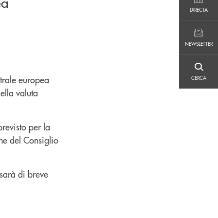
ea
DIRECTA
DIRECTA
NEWSLETTER
NEWSLETTER
CERCA
ntrale europea
CERCA
ella valuta
revisto per la
ne del Consiglio
 sarà di breve