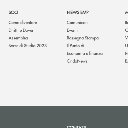
SOCI
NEWS BMP
M
Come diventare
Comunicati
I
Diritti e Doveri
Eventi
O
Assemblea
Rassegna Stampa
V
Borse di Studio 2023
Il Punto di...
U
Economia e finanza
R
OndaNews
B
CONTATTI