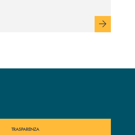
Hai bisogno di alcuni documenti ? Vai alla pagina della 
TRASPARENZA