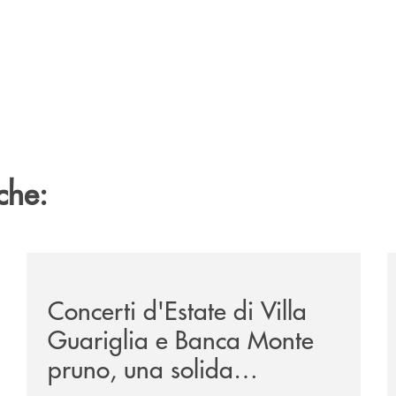
che:
parla-alle-nuove-generazioni-successo-per-l-iniziativa-d
/comunicati/concerti-destate-di-villa-guariglia-e-ban
/
Concerti d'Estate di Villa
Guariglia e Banca Monte
pruno, una solida