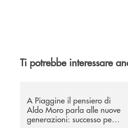
Ti potrebbe interessare an
/comunicati/a-piaggine-il-pensiero-di-aldo-moro-
A Piaggine il pensiero di
Aldo Moro parla alle nuove
generazioni: successo per