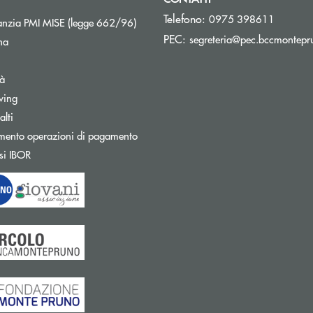
Telefono:
0975 398611
Apre una nuova finestra
nzia PMI MISE (legge 662/96)
PEC:
segreteria@pec.bccmontepru
na
tà
wing
Apre una nuova finestra
lti
mento operazioni di pagamento
Apre una nuova finestra
si IBOR