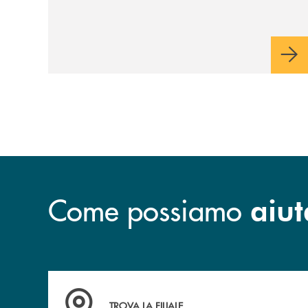
l’iniziativa della Banca
Monte Pruno
Come possiamo
aiut
Accedi all' elenco completo&nbsp; delle&nbsp;
TROVA LA FILIALE