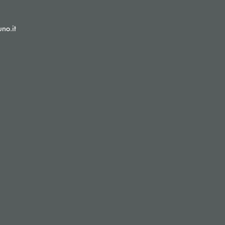
(si apre l’app di posta elettronica)
no.it