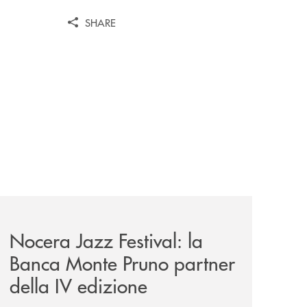
SHARE
ella-banca-monte-pruno/
ca-monte-pruno-una-solida-collaborazione-anche-per-la-29ª
comunicati/nocera-jazz-festival-la-banca-monte-pruno-part
Nocera Jazz Festival: la
Banca Monte Pruno partner
della IV edizione