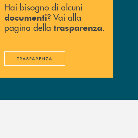
Hai bisogno di alcuni
? Vai alla
documenti
pagina della
.
trasparenza
TRASPARENZA