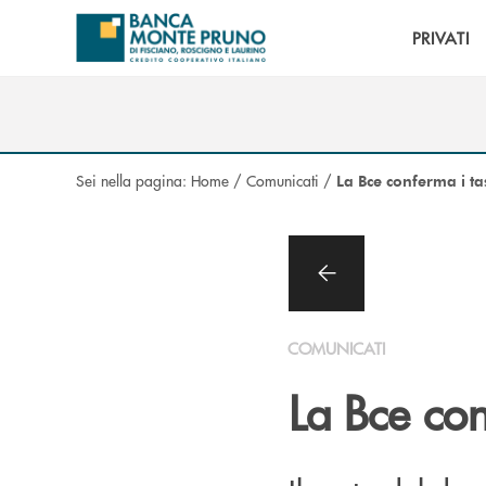
Salta al contenuto principale
PRIVATI
Sei nella pagina:
Home
/
Comunicati
/
La Bce conferma i ta
COMUNICATI
La Bce con