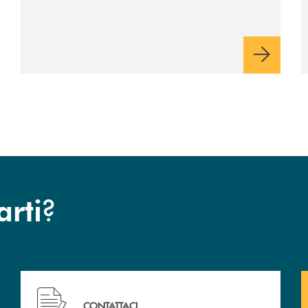
collaborazione anche per
la 29ª edizione
?
arti
 filiali&nbsp; di Banca Monte Pruno
Hai bisogno di assistenza immediata? Contattaci!
CONTATTACI