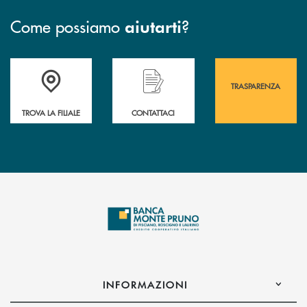
Come possiamo
?
aiutarti
Accedi all' elenco completo&nbsp; delle&nbsp; filiali&nbsp; di Banca 
Hai bisogno di assistenza immediata? Contatta
Hai bisogno di alcuni
TRASPARENZA
TROVA LA FILIALE
CONTATTACI
INFORMAZIONI