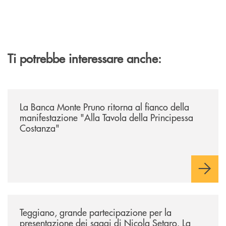
Ti potrebbe interessare anche:
/comunicati/la-banca-monte-pruno-ritorna-al-fianco-della-manifestazion
La Banca Monte Pruno ritorna al fianco della
manifestazione "Alla Tavola della Principessa
Costanza"
/comunicati/teggiano-grande-partecipazione-per-la-presentazione-dei-
Teggiano, grande partecipazione per la
presentazione dei saggi di Nicola Setaro. La