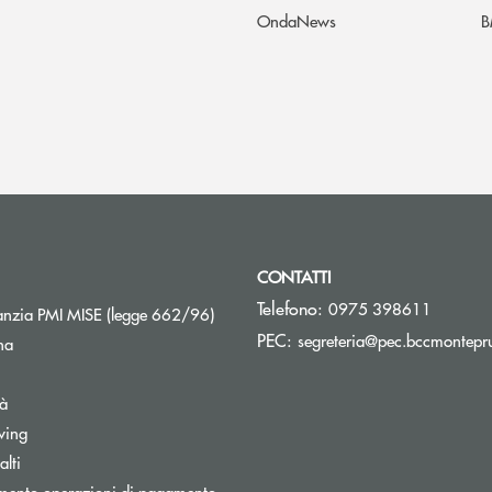
OndaNews
B
CONTATTI
Telefono:
0975 398611
Apre una nuova finestra
nzia PMI MISE (legge 662/96)
PEC:
segreteria@pec.bccmontepru
na
tà
wing
Apre una nuova finestra
lti
mento operazioni di pagamento