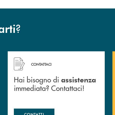
?
arti
 filiali&nbsp; di Banca Monte Pruno
Hai bisogno di assistenza immediata? Contattaci!
CONTATTACI
Hai bisogno di
assistenza
immediata? Contattaci!
CONTATTI