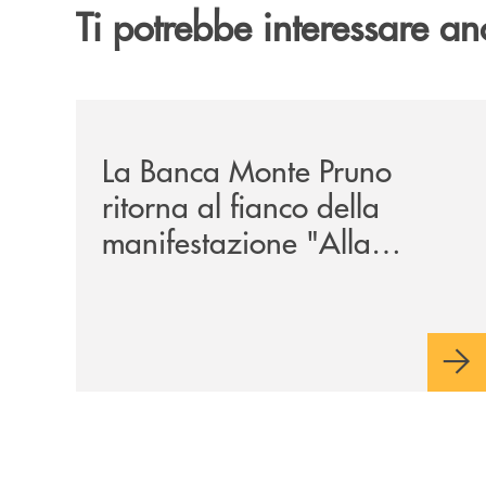
Ti potrebbe interessare an
/comunicati/la-banca-monte-pruno-ritorna-al-fian
La Banca Monte Pruno
ritorna al fianco della
manifestazione "Alla
Tavola della Principessa
Costanza"