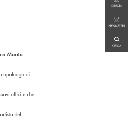
DIRECTA
DIRECTA
NEWSLETTER
NEWSLETTER
CERCA
CERCA
nca Monte
l capoluogo di
ovi uffici e che
artista del