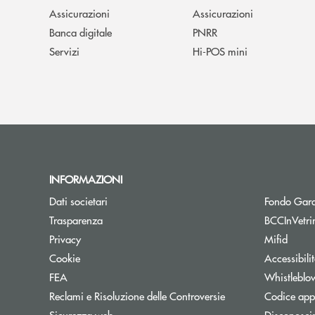
Assicurazioni
Assicurazioni
Banca digitale
PNRR
Servizi
Hi-POS mini
INFORMAZIONI
Dati societari
Fondo Gara
Trasparenza
BCCInVetri
Privacy
Mifid
Cookie
Accessibili
FEA
Whistleblo
Reclami e Risoluzione delle Controversie
Codice appa
Sicurezza web
Disconosci