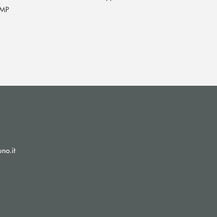
MP
(si apre l’app di posta elettronica)
no.it