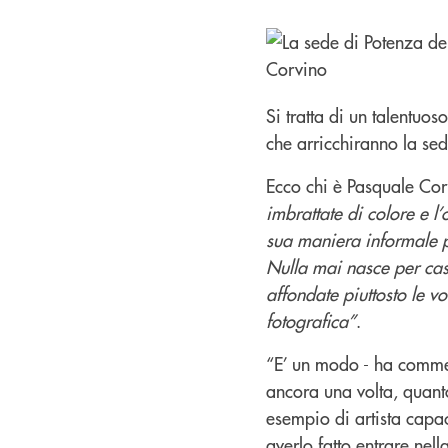
Si tratta di un talentuo
che arricchiranno la sed
Ecco chi è Pasquale Cor
imbrattate di colore e l’
sua maniera informale p
Nulla mai nasce per caso
affondate piuttosto le v
fotografica”
.
“E’ un modo - ha comme
ancora una volta, quanto
esempio di artista capace
averlo fatto entrare nel