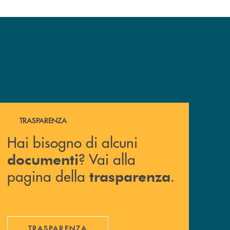
Hai bisogno di alcuni documenti ? Vai alla pagina della 
TRASPARENZA
Hai bisogno di alcuni
? Vai alla
documenti
pagina della
.
trasparenza
TRASPARENZA