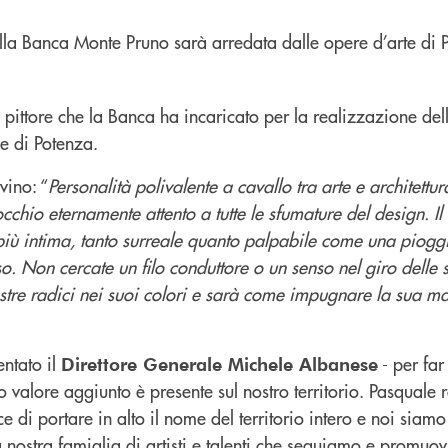
so pittore che la Banca ha incaricato per la realizzazione del
e di Potenza.
vino: “
Personalità polivalente a cavallo tra arte e architettu
occhio eternamente attento a tutte le sfumature del design. Il
iù intima, tanto surreale quanto palpabile come una piogg
. Non cercate un filo conduttore o un senso nel giro delle 
ostre radici nei suoi colori e sarà come impugnare la sua m
ntato il
- per fa
Direttore Generale Michele Albanese
 valore aggiunto è presente sul nostro territorio. Pasquale
 di portare in alto il nome del territorio intero e noi siamo
la nostra famiglia di artisti e talenti che seguiamo e promu