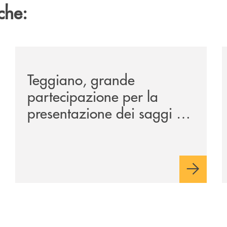
che:
co-della-manifestazione-alla-tavola-della-principessa-cos
/comunicati/teggiano-grande-partecipazione-per-la-pr
/
Teggiano, grande
partecipazione per la
presentazione dei saggi di
Nicola Setaro. La Banca
Monte Pruno promuove
cultura, ambiente e futuro