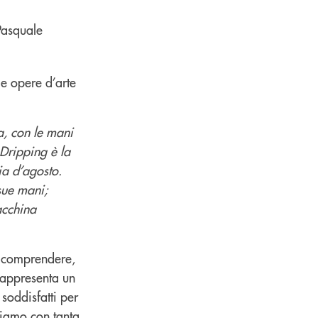
le opere d’arte
ra, con le mani
 Dripping è la
ia d’agosto.
sue mani;
acchina
r comprendere,
 rappresenta un
 soddisfatti per
oviamo con tanta