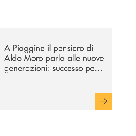
tanza/
esentazione-dei-saggi-di-nicola-setaro-la-banca-monte-pr
comunicati/a-piaggine-il-pensiero-di-aldo-moro-parla-alle
A Piaggine il pensiero di
Aldo Moro parla alle nuove
generazioni: successo per
l’iniziativa della Banca
Monte Pruno