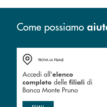
Come possiamo
aiut
Accedi all' elenco completo&nbsp; delle&nbsp;
TROVA LA FILIALE
Accedi all'
elenco
delle
di
completo
filiali
Banca Monte Pruno
FILIALI