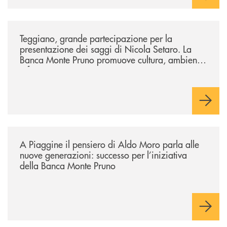
/comunicati/teggiano-grande-partecipazione-per-la-presentazione-dei-
Teggiano, grande partecipazione per la
presentazione dei saggi di Nicola Setaro. La
Banca Monte Pruno promuove cultura, ambiente
e futuro
/comunicati/a-piaggine-il-pensiero-di-aldo-moro-parla-alle-nuove-gene
A Piaggine il pensiero di Aldo Moro parla alle
nuove generazioni: successo per l’iniziativa
della Banca Monte Pruno