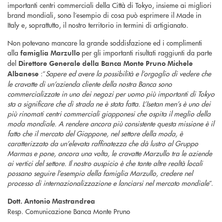
importanti centri commerciali della Città di Tokyo, insieme ai migliori
brand mondiali, sono l’esempio di cosa può esprimere il Made in
Italy e, soprattutto, il nostro territorio in termini di artigianato.
Non potevano mancare la grande soddisfazione ed i complimenti
alla
per gli importanti risultati raggiunti da parte
famiglia Marzullo
del
Direttore Generale
della
Banca Monte Pruno Michele
:”
Sapere ed avere la possibilità e l’orgoglio di vedere che
Albanese
le cravatte di un’azienda cliente della nostra Banca sono
commercializzate
in uno dei negozi per uomo più importanti di Tokyo
sta a significare che di strada ne è stata fatta. L’Isetan men’s è uno dei
più rinomati centri commerciali giapponesi che ospita il meglio della
moda mondiale. A rendere ancora più consistente questa missione è il
fatto che il mercato del Giappone, nel settore della moda, è
caratterizzato da un’elevata raffinatezza che dà lustro al Gruppo
Marmas e pone, ancora una volta, le cravatte Marzullo tra le aziende
ai vertici del settore. Il nostro auspicio è che tante altre realtà locali
possano seguire l’esempio della famiglia Marzullo, credere nel
processo di internazionalizzazione e lanciarsi nel mercato mondiale
”.
Dott. Antonio Mastrandrea
Resp. Comunicazione Banca Monte Pruno