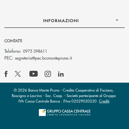
INFORMAZIONI
CONTATTI
Telefono:
0975 398611
(si apre l’app di posta elettro
PEC:
segreteria@pec.bccmontepruno.it
© 2026 Banca Monte Pruno - Credito Cooperativo di Fisciano,
Roscigno e Laurino - Soc. Coop. - Società partecipante al Gruppo
IVA Cassa Centrale Banca · P.Iva 02529020220
Crediti