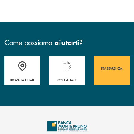
Come possiamo
?
aiutarti
Accedi all' elenco completo&nbsp; delle&nbsp; filiali&nbsp; di Banca 
Hai bisogno di assistenza immediata? Contatta
Hai bisogno di alcuni
TRASPARENZA
TROVA LA FILIALE
CONTATTACI