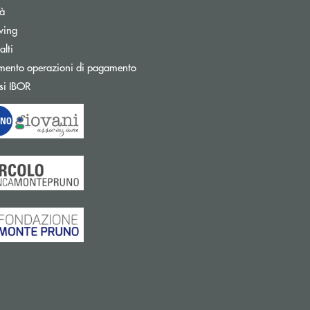
tà
wing
Apre una nuova finestra
lti
mento operazioni di pagamento
Apre una nuova finestra
si IBOR