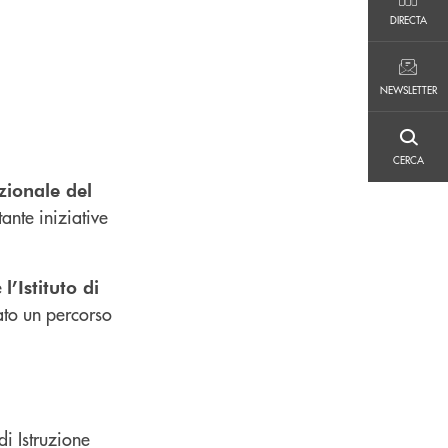
DIRECTA
DIRECTA
NEWSLETTER
NEWSLETTER
CERCA
CERCA
ionale del
ante iniziative
e
l’Istituto di
iato un percorso