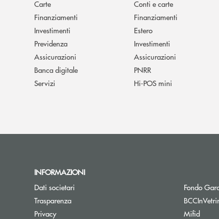
Carte
Conti e carte
Finanziamenti
Finanziamenti
Investimenti
Estero
Previdenza
Investimenti
Assicurazioni
Assicurazioni
Banca digitale
PNRR
Servizi
Hi-POS mini
INFORMAZIONI
Dati societari
Fondo Gara
Trasparenza
BCCInVetri
Privacy
Mifid