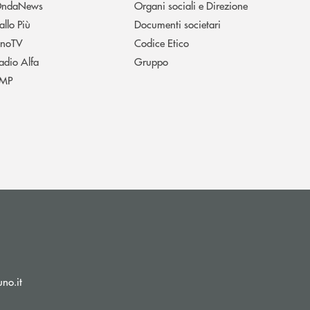
ndaNews
Organi sociali e Direzione
allo Più
Documenti societari
noTV
Codice Etico
adio Alfa
Gruppo
MP
(si apre l’app di posta elettronica)
no.it