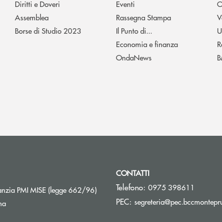
Diritti e Doveri
Eventi
O
Assemblea
Rassegna Stampa
V
Borse di Studio 2023
Il Punto di...
U
Economia e finanza
R
OndaNews
B
CONTATTI
Telefono:
0975 398611
Apre una nuova finestra
nzia PMI MISE (legge 662/96)
PEC:
segreteria@pec.bccmontepru
na