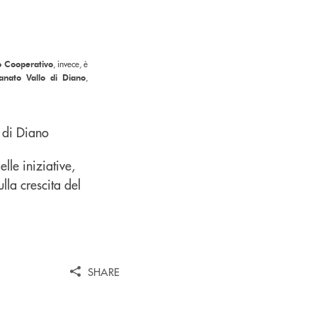
to Cooperativo
, invece, è
ianato Vallo di Diano
,
le iniziative,
lla crescita del
SHARE