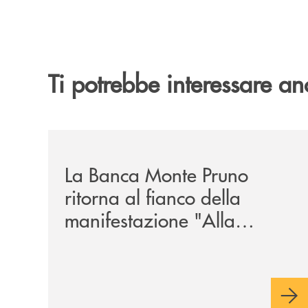
Ti potrebbe interessare an
/comunicati/la-banca-monte-pruno-ritorna-al-fian
La Banca Monte Pruno
ritorna al fianco della
manifestazione "Alla
Tavola della Principessa
Costanza"