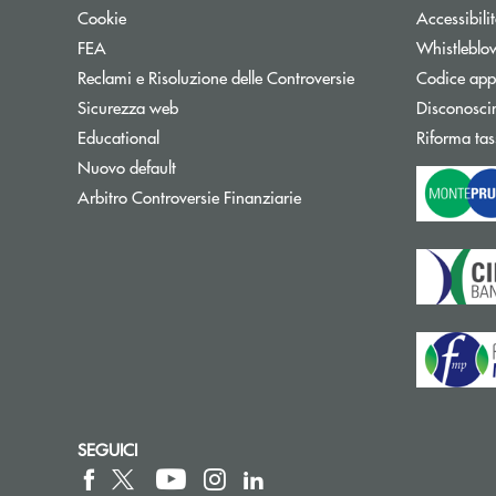
Cookie
Accessibili
FEA
Whistleblo
Reclami e Risoluzione delle Controversie
Codice appa
Sicurezza web
Disconosci
Educational
Riforma tas
Nuovo default
Apre una nuova finestra
Arbitro Controversie Finanziarie
SEGUICI