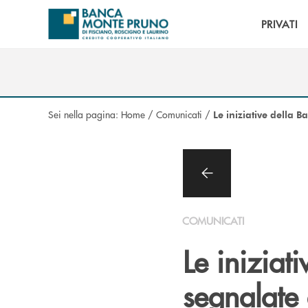
Salta al contenuto principale
PRIVATI
Sei nella pagina:
Home
/
Comunicati
/
Le iniziative della
COMUNICATI
Le iniziat
segnalate