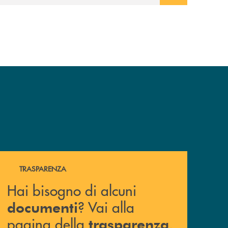
Hai bisogno di alcuni documenti ? Vai alla pagina della 
TRASPARENZA
Hai bisogno di alcuni
? Vai alla
documenti
pagina della
.
trasparenza