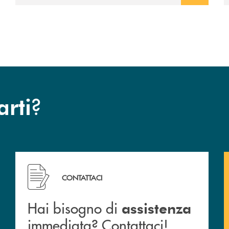
?
arti
 filiali&nbsp; di Banca Monte Pruno
Hai bisogno di assistenza immediata? Contattaci!
CONTATTACI
Hai bisogno di
assistenza
immediata? Contattaci!