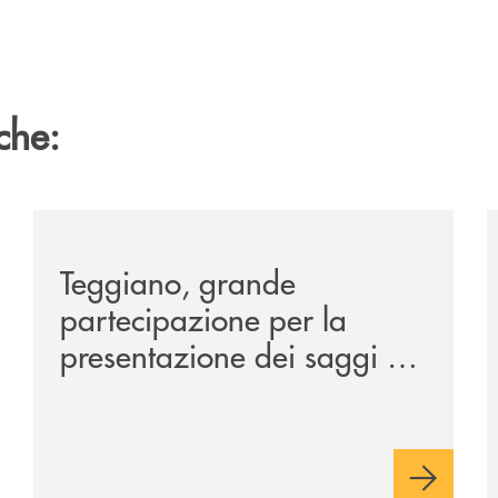
che:
co-della-manifestazione-alla-tavola-della-principessa-cos
/comunicati/teggiano-grande-partecipazione-per-la-pr
/
Teggiano, grande
partecipazione per la
presentazione dei saggi di
Nicola Setaro. La Banca
Monte Pruno promuove
cultura, ambiente e futuro