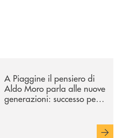
tanza/
esentazione-dei-saggi-di-nicola-setaro-la-banca-monte-pr
comunicati/a-piaggine-il-pensiero-di-aldo-moro-parla-alle
A Piaggine il pensiero di
Aldo Moro parla alle nuove
generazioni: successo per
l’iniziativa della Banca
Monte Pruno