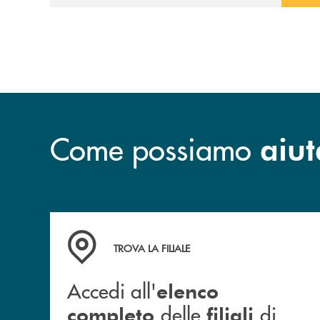
Come possiamo
aiut
Accedi all' elenco completo&nbsp; delle&nbsp;
TROVA LA FILIALE
Accedi all'
elenco
delle
di
completo
filiali