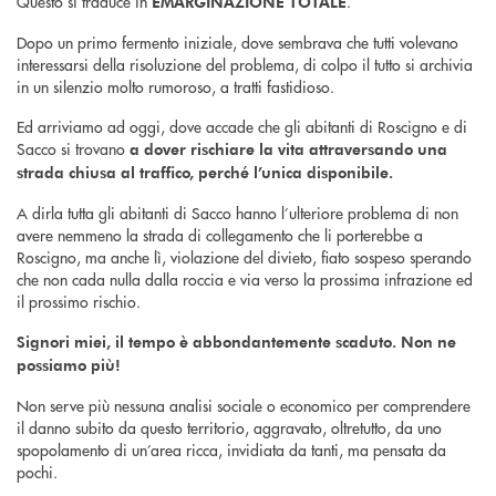
Questo si traduce in
.
EMARGINAZIONE TOTALE
Dopo un primo fermento iniziale, dove sembrava che tutti volevano
interessarsi della risoluzione del problema, di colpo il tutto si archivia
in un silenzio molto rumoroso, a tratti fastidioso.
Ed arriviamo ad oggi, dove accade che gli abitanti di Roscigno e di
Sacco si trovano
a dover rischiare la vita attraversando una
strada chiusa al traffico, perché l’unica disponibile.
A dirla tutta gli abitanti di Sacco hanno l’ulteriore problema di non
avere nemmeno la strada di collegamento che li porterebbe a
Roscigno, ma anche lì, violazione del divieto, fiato sospeso sperando
che non cada nulla dalla roccia e via verso la prossima infrazione ed
il prossimo rischio.
Signori miei, il tempo è abbondantemente scaduto. Non ne
possiamo più!
Non serve più nessuna analisi sociale o economico per comprendere
il danno subito da questo territorio, aggravato, oltretutto, da uno
spopolamento di un’area ricca, invidiata da tanti, ma pensata da
pochi.