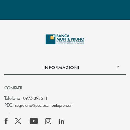
INFORMAZIONI
CONTATTI
Telefono:
0975 398611
(si apre l’app di posta elettro
PEC:
segreteria@pec.bccmontepruno.it