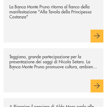
/comunicati/la-banca-monte-pruno-ritorna-al-fianco-della-manifestazion
La Banca Monte Pruno ritorna al fianco della
manifestazione "Alla Tavola della Principessa
Costanza"
/comunicati/teggiano-grande-partecipazione-per-la-presentazione-dei-
Teggiano, grande partecipazione per la
presentazione dei saggi di Nicola Setaro. La
Banca Monte Pruno promuove cultura, ambiente
e futuro
/comunicati/a-piaggine-il-pensiero-di-aldo-moro-parla-alle-nuove-gene
A Piaggine il pensiero di Aldo Moro parla alle