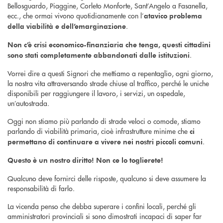
Bellosguardo, Piaggine, Corleto Monforte, Sant’Angelo a Fasanella,
ecc., che ormai vivono quotidianamente con l’
atavico problema
.
della viabilità e dell’emarginazione
Non c’è crisi economico-finanziaria che tenga, questi cittadini
.
sono stati completamente abbandonati dalle istituzioni
Vorrei dire a questi Signori che mettiamo a repentaglio, ogni giorno,
la nostra vita attraversando strade chiuse al traffico, perché le uniche
disponibili per raggiungere il lavoro, i servizi, un ospedale,
un’autostrada.
Oggi non stiamo più parlando di strade veloci o comode, stiamo
parlando di viabilità primaria, cioè infrastrutture minime che
ci
.
permettano di continuare a vivere nei nostri piccoli comuni
Questo è un nostro diritto! Non ce lo toglierete!
Qualcuno deve fornirci delle risposte, qualcuno si deve assumere la
responsabilità di farlo.
La vicenda penso che debba superare i confini locali, perché gli
amministratori provinciali si sono dimostrati incapaci di saper far