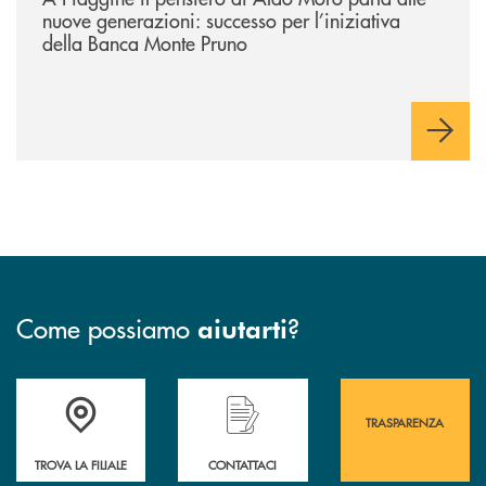
nuove generazioni: successo per l’iniziativa
della Banca Monte Pruno
Come possiamo
?
aiutarti
Accedi all' elenco completo&nbsp; delle&nbsp; filiali&nbsp; di Banca 
Hai bisogno di assistenza immediata? Contatta
Hai bisogno di alcuni
TRASPARENZA
TROVA LA FILIALE
CONTATTACI