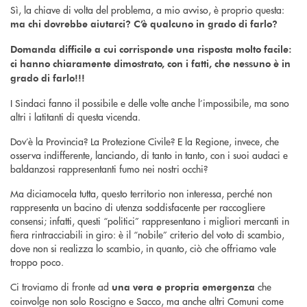
Sì, la chiave di volta del problema, a mio avviso, è proprio questa:
ma chi dovrebbe aiutarci? C’è qualcuno in grado di farlo?
Domanda difficile a cui corrisponde una risposta molto facile:
ci hanno chiaramente dimostrato, con i fatti, che nessuno è in
grado di farlo!!!
I Sindaci fanno il possibile e delle volte anche l’impossibile, ma sono
altri i latitanti di questa vicenda.
Dov’è la Provincia? La Protezione Civile? E la Regione, invece, che
osserva indifferente, lanciando, di tanto in tanto, con i suoi audaci e
baldanzosi rappresentanti fumo nei nostri occhi?
Ma diciamocela tutta, questo territorio non interessa, perché non
rappresenta un bacino di utenza soddisfacente per raccogliere
consensi; infatti, questi “politici” rappresentano i migliori mercanti in
fiera rintracciabili in giro: è il “nobile” criterio del voto di scambio,
dove non si realizza lo scambio, in quanto, ciò che offriamo vale
troppo poco.
Ci troviamo di fronte ad
che
una vera e propria emergenza
coinvolge non solo Roscigno e Sacco, ma anche altri Comuni come