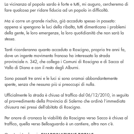
La vicinanza al popolo sardo è forte e tutti, mi auguro, cercheremo di
fare qualcosa per ridare fiducia ad un popolo in difficoltà.
Ma si corre un grande rischio, già accaduto spesso in passato:
appena si spengono le luci della ribalta, tutti dimenticano i problemi
della gente, le loro emergenze, la loro quotidianità che non sarà la
stessa.
Tanti ricorderanno quanto accaduto a Roscigno, proprio tre anni fa,
dove un ingente movimento franoso ha interessato la strada
provinciale n. 342, che collega i Comuni di Roscigno e di Sacco al
Vallo di Diano e con il resto degli Alburni.
Sono passati tre anni e le luci si sono oramai abbondantemente
spente, senza che nessuno più si preoccupi di nulla.
Ufficialmente la strada è chiusa al traffico dal 06/12/2010, in seguito
al provvedimento della Provincia di Salerno che ordinò l’immediata
chiusura nei pressi dell’abitato di Roscigno.
Per onore di cronaca la viabilità da Roscigno verso Sacco è chiusa al
traffico, quella verso Bellosguardo è un cantiere, altro non c’è.