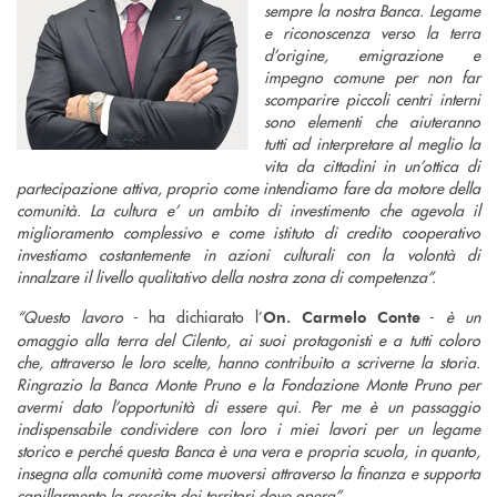
sempre la nostra Banca. Legame
e riconoscenza verso la terra
d’origine, emigrazione e
impegno comune per non far
scomparire piccoli centri interni
sono elementi che aiuteranno
tutti ad interpretare al meglio la
vita da cittadini in un’ottica di
partecipazione attiva, proprio come intendiamo fare da motore della
comunità. La cultura e’ un ambito di investimento che agevola il
miglioramento complessivo e come istituto di credito cooperativo
investiamo costantemente in azioni culturali con la volontà di
innalzare il livello qualitativo della nostra zona di competenza”.
“Questo lavoro
- ha dichiarato l’
-
è un
On. Carmelo Conte
omaggio alla terra del Cilento, ai suoi protagonisti e a tutti coloro
che, attraverso le loro scelte, hanno contribuito a scriverne la storia.
Ringrazio la Banca Monte Pruno e la Fondazione Monte Pruno per
avermi dato l’opportunità di essere qui. Per me è un passaggio
indispensabile condividere con loro i miei lavori per un legame
storico e perché questa Banca è una vera e propria scuola, in quanto,
insegna alla comunità come muoversi attraverso la finanza e supporta
capillarmente la crescita dei territori dove opera”.