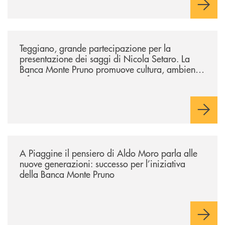
/comunicati/teggiano-grande-partecipazione-per-la-presentazione-dei-
Teggiano, grande partecipazione per la
presentazione dei saggi di Nicola Setaro. La
Banca Monte Pruno promuove cultura, ambiente
e futuro
/comunicati/a-piaggine-il-pensiero-di-aldo-moro-parla-alle-nuove-gene
A Piaggine il pensiero di Aldo Moro parla alle
nuove generazioni: successo per l’iniziativa
della Banca Monte Pruno