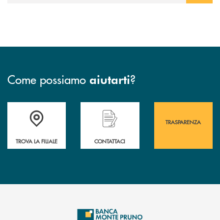
Come possiamo
?
aiutarti
Accedi all' elenco completo&nbsp; delle&nbsp; filiali&nbsp; di Banca 
Hai bisogno di assistenza immediata? Contatta
Hai bisogno di alcuni
TRASPARENZA
TROVA LA FILIALE
CONTATTACI