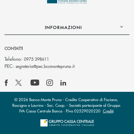
INFORMAZIONI
CONTATTI
Telefono:
0975 398611
(si apre l’app di posta elettro
PEC:
segreteria@pec.bccmontepruno.it
© 2026 Banca Monte Pruno - Credito Cooperativo di Fisciano,
Roscigno e Laurino - Soc. Coop. - Società partecipante al Gruppo
IVA Cassa Centrale Banca · P.Iva 02529020220
Crediti