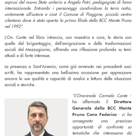
soprusi del nuovo Stato unitario e Angelo Patri, pedagogista di fama
internazionale. Entrambi i personaggi condividono la terra natìa,
unitamente all’autore e cioè il Comune di Piaggine, piccolo centro
cilentano dove è stata aperta la prima filiale della BCC Monte Pruno
nel 1992”.
L’On. Conte nel libro intreccia, con maestria e cura, le storie con
quelle del brigantaggio, dell’emigrazione e delle trasformazioni
sociali del Mezzogiorno, offrendo una riflessione profonda su temi
attuali e di forte interesse.
La presenza a Sant’Arsenio, come già avvenuto nei precedenti suoi
scritti, ha rappresentato una bellissima occasione per apprezzare
ancora le sue qualità e capacità di analisi e lettura delle situazioni
sociali e storiche.
“L’Onorevole Carmelo Conte
-
ha affermato il
Direttore
Generale della BCC Monte
-
ci ha
Pruno Cono Federico
consegnato una preziosa
opportunità di confronto su
tematiche che interessano da