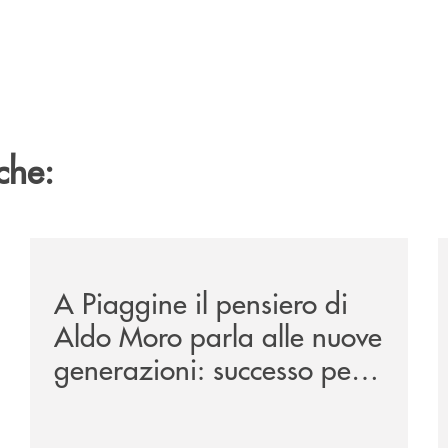
che:
la-presentazione-dei-saggi-di-nicola-setaro-la-banca-mon
/comunicati/a-piaggine-il-pensiero-di-aldo-moro-parla
/
A Piaggine il pensiero di
Aldo Moro parla alle nuove
generazioni: successo per
l’iniziativa della Banca
Monte Pruno