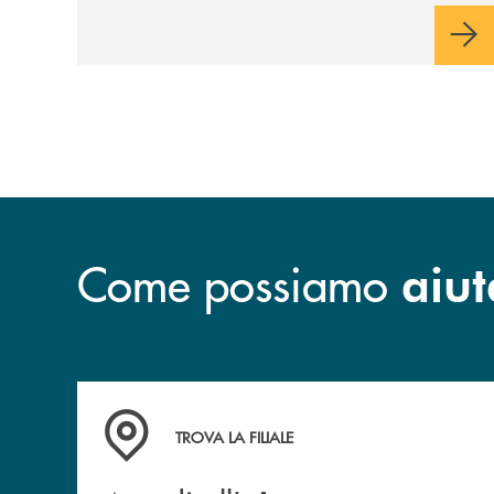
cultura, ambiente e futuro
Come possiamo
aiut
Accedi all' elenco completo&nbsp; delle&nbsp;
TROVA LA FILIALE