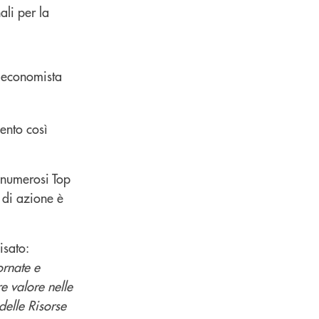
ali per la
mento così
i numerosi Top
o di azione è
isato:
ornate e
e valore nelle
delle Risorse