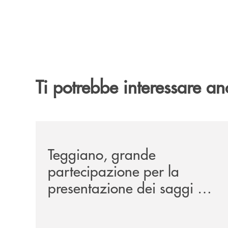
Ti potrebbe interessare an
/comunicati/teggiano-grande-partecipazione-per-
Teggiano, grande
partecipazione per la
presentazione dei saggi di
Nicola Setaro. La Banca
Monte Pruno promuove