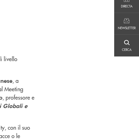
DIRECTA
DIRECTA
NEWSLETTER
NEWSLETTER
CERCA
CERCA
 livello
, a
anese
 al Meeting
, professore e
o
i Globali e
y, con il suo
acce o le