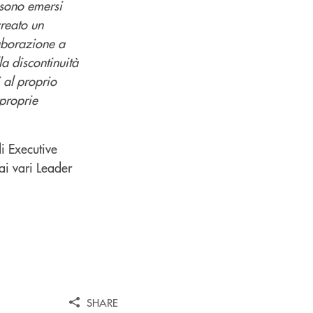
 sono emersi
creato un
laborazione a
la discontinuità
 al proprio
 proprie
di Executive
ai vari Leader
SHARE