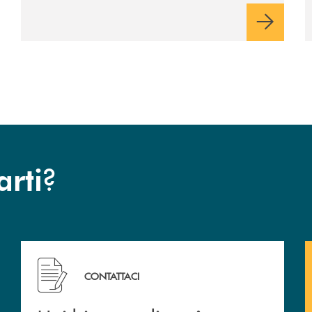
?
arti
 filiali&nbsp; di Banca Monte Pruno
Hai bisogno di assistenza immediata? Contattaci!
CONTATTACI