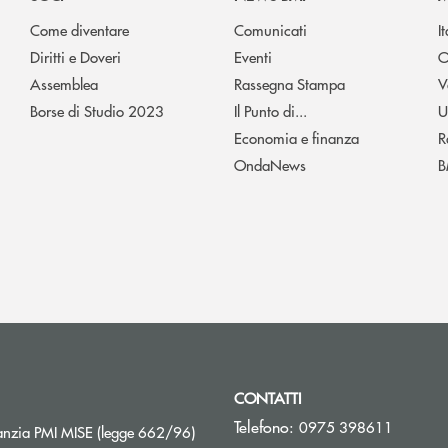
Come diventare
Comunicati
I
Diritti e Doveri
Eventi
O
Assemblea
Rassegna Stampa
V
Borse di Studio 2023
Il Punto di...
U
Economia e finanza
R
OndaNews
B
CONTATTI
Telefono:
0975 398611
Apre una nuova finestra
nzia PMI MISE (legge 662/96)