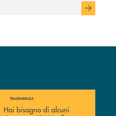
Hai bisogno di alcuni documenti ? Vai alla pagina della 
TRASPARENZA
Hai bisogno di alcuni