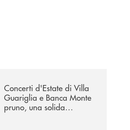
te-pruno-promuove-cultura-ambiente-e-futuro/
-alle-nuove-generazioni-successo-per-l-iniziativa-della-
comunicati/concerti-destate-di-villa-guariglia-e-banca-mo
Concerti d'Estate di Villa
Guariglia e Banca Monte
pruno, una solida
collaborazione anche per
la 29ª edizione