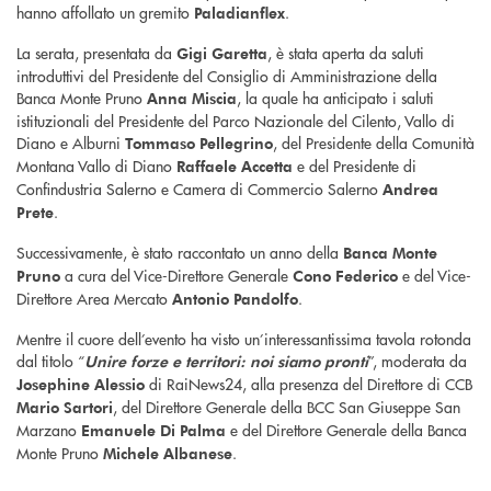
hanno affollato un gremito
.
Paladianflex
La serata, presentata da
, è stata aperta da saluti
Gigi Garetta
introduttivi del Presidente del Consiglio di Amministrazione della
Banca Monte Pruno
, la quale ha anticipato i saluti
Anna Miscia
istituzionali del Presidente del Parco Nazionale del Cilento, Vallo di
Diano e Alburni
, del Presidente della Comunità
Tommaso Pellegrino
Montana Vallo di Diano
e del Presidente di
Raffaele Accetta
Confindustria Salerno e Camera di Commercio Salerno
Andrea
.
Prete
Successivamente, è stato raccontato un anno della
Banca Monte
a cura del Vice-Direttore Generale
e del Vice-
Pruno
Cono Federico
Direttore Area Mercato
.
Antonio Pandolfo
Mentre il cuore dell’evento ha visto un’interessantissima tavola rotonda
dal titolo “
”, moderata da
Unire forze e territori: noi siamo pronti
di RaiNews24, alla presenza del Direttore di CCB
Josephine Alessio
, del Direttore Generale della BCC San Giuseppe San
Mario Sartori
Marzano
e del Direttore Generale della Banca
Emanuele Di Palma
Monte Pruno
.
Michele Albanese