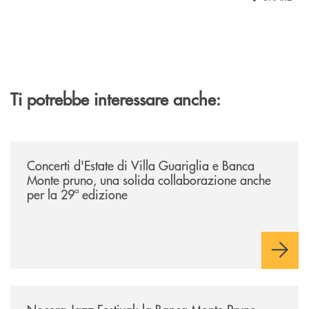
Ti potrebbe interessare anche:
/comunicati/concerti-destate-di-villa-guariglia-e-banca-monte-pruno-u
Concerti d'Estate di Villa Guariglia e Banca
Monte pruno, una solida collaborazione anche
per la 29ª edizione
/comunicati/nocera-jazz-festival-la-banca-monte-pruno-partner-della-i