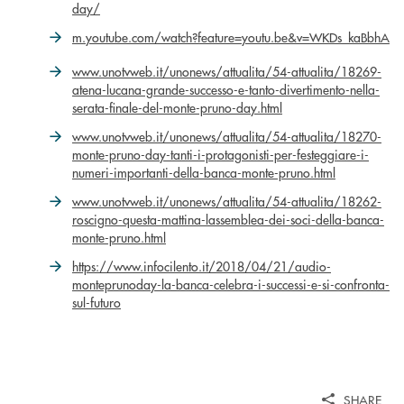
day/
m.youtube.com/watch?feature=youtu.be&v=WKDs_kaBbhA
www.unotvweb.it/unonews/attualita/54-attualita/18269-
atena-lucana-grande-successo-e-tanto-divertimento-nella-
serata-finale-del-monte-pruno-day.html
www.unotvweb.it/unonews/attualita/54-attualita/18270-
monte-pruno-day-tanti-i-protagonisti-per-festeggiare-i-
numeri-importanti-della-banca-monte-pruno.html
www.unotvweb.it/unonews/attualita/54-attualita/18262-
roscigno-questa-mattina-lassemblea-dei-soci-della-banca-
monte-pruno.html
https://www.infocilento.it/2018/04/21/audio-
monteprunoday-la-banca-celebra-i-successi-e-si-confronta-
sul-futuro
SHARE