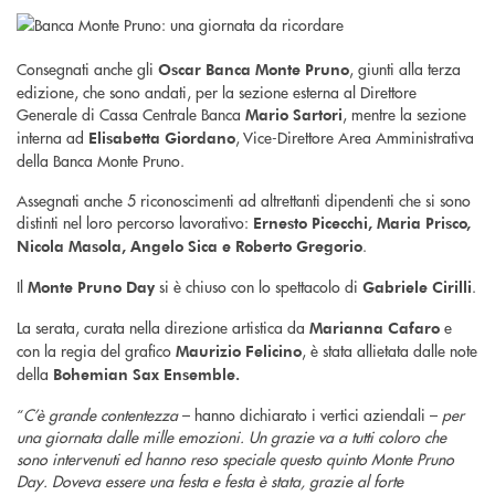
Consegnati anche gli
, giunti alla terza
Oscar Banca Monte Pruno
edizione, che sono andati, per la sezione esterna al Direttore
Generale di Cassa Centrale Banca
, mentre la sezione
Mario Sartori
interna ad
, Vice-Direttore Area Amministrativa
Elisabetta Giordano
della Banca Monte Pruno.
Assegnati anche 5 riconoscimenti ad altrettanti dipendenti che si sono
distinti nel loro percorso lavorativo:
Ernesto Picecchi, Maria Prisco,
.
Nicola Masola, Angelo Sica e Roberto Gregorio
Il
si è chiuso con lo spettacolo di
.
Monte Pruno Day
Gabriele Cirilli
La serata, curata nella direzione artistica da
e
Marianna Cafaro
con la regia del grafico
, è stata allietata dalle note
Maurizio Felicino
della
Bohemian Sax Ensemble.
“
C’è grande contentezza
– hanno dichiarato i vertici aziendali –
per
una giornata dalle mille emozioni. Un grazie va a tutti coloro che
sono intervenuti ed hanno reso speciale questo quinto Monte Pruno
Day. Doveva essere una festa e festa è stata, grazie al forte