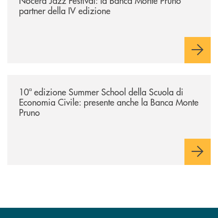
Nocera Jazz Festival: la Banca Monte Pruno
partner della IV edizione
/comunicati/10ª-edizione-summer-school-della-scuola-di-economia-civ
10ª edizione Summer School della Scuola di
Economia Civile: presente anche la Banca Monte
Pruno