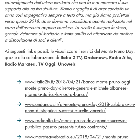
coinvolgimento dell’intero territorio che non fa mai mancare il suo
supporto alla nostra struttura. Siamo orgogliosi di aver condotto un
anno così impegnativo sempre a testa alta, ma già siamo proiettati
verso questo 2018, dove dovremo consolidare quanto realizzato nel
corso dell’esercizio appena concluso. La ricetta è sempre la stessa,
grande vicinanza al territorio e tanta umiltà ed attenzione da mettere
a disposizione di soci e clienti
”.
Ai seguenti link è possibile visualizzare i servizi del Monte Pruno Day,
grazie alla collaborazione di
Italia 2 TV, Ondanews, Radio Alfa,
:
Radio Maratea, TV Oggi, Unoweb
www.italia2tv.it/2018/04/21/banca-monte-pruno-oggi-
monte-pruno-day-direttore-generale-michele-albanese-
giornata-storica-la-nostra-banca/
www.ondanews.it/al-monte-pruno-day-2018-celebrato-un-
anno-di-strepitosi-successi-e-scelte-vincenti/
www.radioalfa.fm/monte-pruno-day-grande-successo-
pubblico-passato-presente-futuro-confronto/
www.marateawebradio.eu/2018/04/21/monte-pruno-