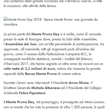
una conferma della grande vicinanza che il territorio riserva, in tutte
le occasioni, alle attività della Banca.
La prima parte del
si è svolta, come di consueto,
Monte Pruno Day
presso la sede di Roscigno dove, presso la Sala delle Assemblee,
l’
, con un’alta percentuale di partecipazione, ha
Assemblea dei Soci
approvato, all’unanimità, tutti gli argomenti posti all’ordine del
giorno, come il recesso dalla Federazione Campana BCC, le
conseguenti modifiche statutarie, nonché i risultati del Bilancio
d’Esercizio 2017, che hanno segnato un altro anno da record con un
, valore che riassume la grande
utile netto di 3,2 milioni di euro
capacità della
di creare valore.
Banca Monte Pruno
Durante i lavori sono intervenuti il Presidente
, il
Anna Miscia
Direttore Generale
ed il Presidente del Collegio
Michele Albanese
Sindacale
.
Fabio Pignataro
Il
, nel pomeriggio, è proseguito ad Atena Lucana,
Monte Pruno Day
con un evento che ha visto la presenza di oltre 1.200 persone, le quali