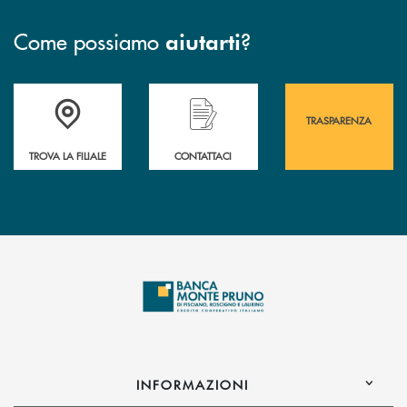
Come possiamo
?
aiutarti
Accedi all' elenco completo&nbsp; delle&nbsp; filiali&nbsp; di Banca 
Hai bisogno di assistenza immediata? Contatta
Hai bisogno di alcuni
TRASPARENZA
TROVA LA FILIALE
CONTATTACI
INFORMAZIONI