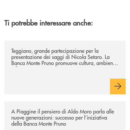
Ti potrebbe interessare anche:
/comunicati/teggiano-grande-partecipazione-per-la-presentazione-dei-
Teggiano, grande partecipazione per la
presentazione dei saggi di Nicola Setaro. La
Banca Monte Pruno promuove cultura, ambiente
e futuro
/comunicati/a-piaggine-il-pensiero-di-aldo-moro-parla-alle-nuove-gene
A Piaggine il pensiero di Aldo Moro parla alle
nuove generazioni: successo per l’iniziativa
della Banca Monte Pruno