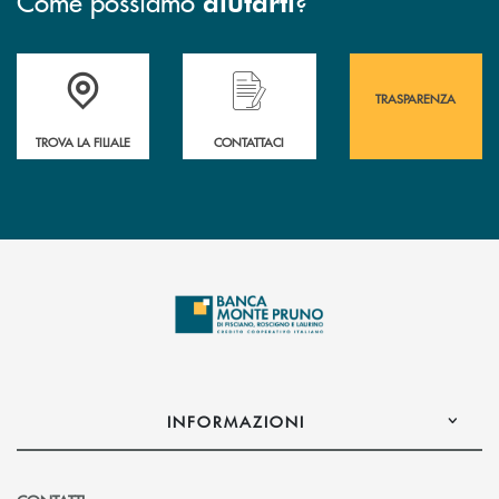
Come possiamo
?
aiutarti
Accedi all' elenco completo&nbsp; delle&nbsp; filiali&nbsp; di Banca 
Hai bisogno di assistenza immediata? Contatta
Hai bisogno di alcuni
TRASPARENZA
TROVA LA FILIALE
CONTATTACI
INFORMAZIONI