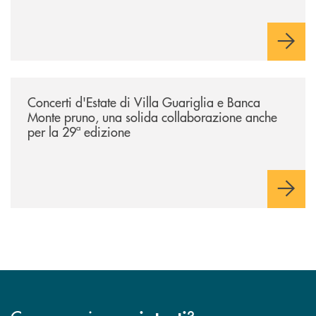
/comunicati/concerti-destate-di-villa-guariglia-e-banca-monte-pruno-u
Concerti d'Estate di Villa Guariglia e Banca
Monte pruno, una solida collaborazione anche
per la 29ª edizione