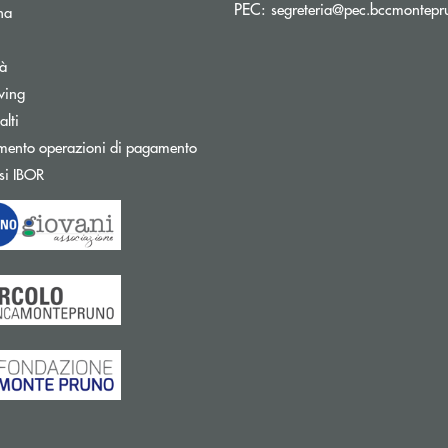
PEC:
segreteria@pec.bccmontepru
na
tà
wing
Apre una nuova finestra
lti
mento operazioni di pagamento
Apre una nuova finestra
si IBOR