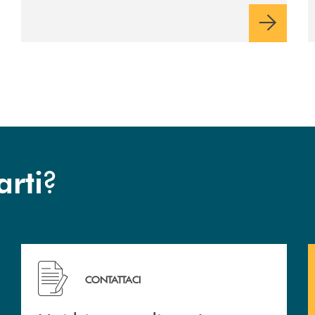
?
arti
 filiali&nbsp; di Banca Monte Pruno
Hai bisogno di assistenza immediata? Contattaci!
CONTATTACI