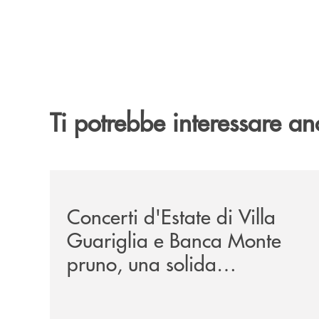
Ti potrebbe interessare an
/comunicati/concerti-destate-di-villa-guariglia-
Concerti d'Estate di Villa
Guariglia e Banca Monte
pruno, una solida
collaborazione anche per
la 29ª edizione