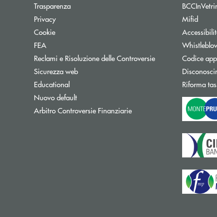
Trasparenza
BCCInVetri
Privacy
Mifid
Cookie
Accessibili
FEA
Whistleblo
Reclami e Risoluzione delle Controversie
Codice appa
Sicurezza web
Disconosci
Educational
Riforma tas
Nuovo default
Apre una nuova finestra
Arbitro Controversie Finanziarie