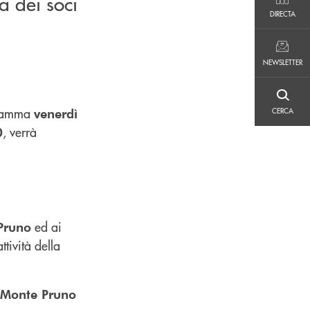
a dei soci
DIRECTA
DIRECTA
NEWSLETTER
NEWSLETTER
CERCA
gramma
venerdì
CERCA
, verrà
0
ed ai
Pruno
tività della
Monte Pruno