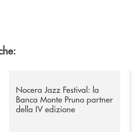
che:
e-banca-monte-pruno-una-solida-collaborazione-anche-per-l
/comunicati/nocera-jazz-festival-la-banca-monte-pruno
/
Nocera Jazz Festival: la
Banca Monte Pruno partner
della IV edizione