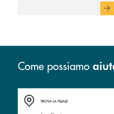
Come possiamo
aiut
Accedi all' elenco completo&nbsp; delle&nbsp;
TROVA LA FILIALE