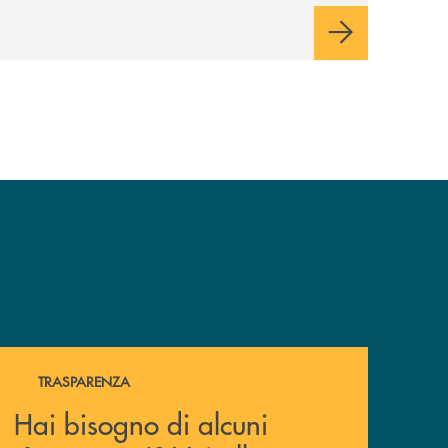
Hai bisogno di alcuni documenti ? Vai alla pagina della 
TRASPARENZA
Hai bisogno di alcuni