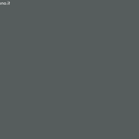
(si apre l’app di posta elettronica)
no.it