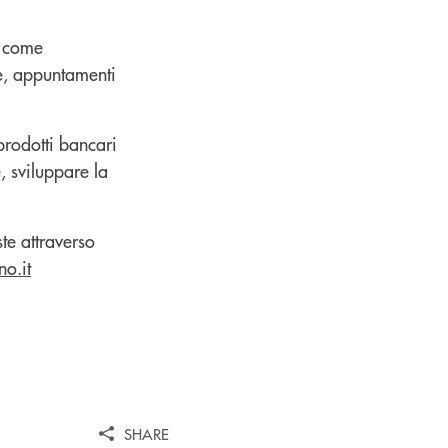
à come
ie, appuntamenti
prodotti bancari
, sviluppare la
te attraverso
o.it
SHARE