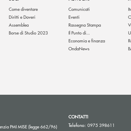
Come diventare
Comunicati
I
Diritti e Doveri
Eventi
O
Assemblea
Rassegna Stampa
V
Borse di Studio 2023
Il Punto di...
U
Economia e finanza
R
OndaNews
B
CONTATTI
Telefono:
0975 398611
Apre una nuova finestra
nzia PMI MISE (legge 662/96)