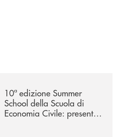
a-29ª-edizione/
-partner-della-iv-edizione/
comunicati/10ª-edizione-summer-school-della-scuola-di-e
10ª edizione Summer
School della Scuola di
Economia Civile: presente
anche la Banca Monte
Pruno