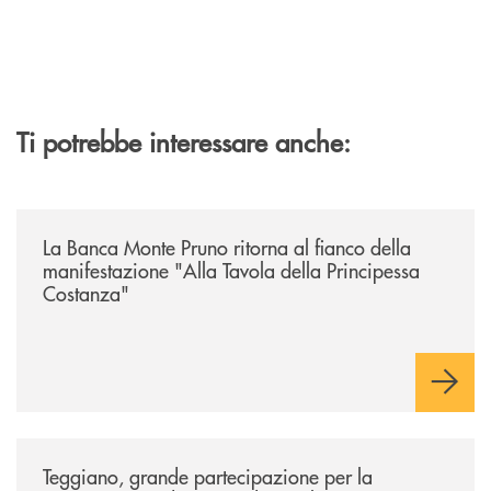
Ti potrebbe interessare anche:
/comunicati/la-banca-monte-pruno-ritorna-al-fianco-della-manifestazion
La Banca Monte Pruno ritorna al fianco della
manifestazione "Alla Tavola della Principessa
Costanza"
/comunicati/teggiano-grande-partecipazione-per-la-presentazione-dei-
Teggiano, grande partecipazione per la