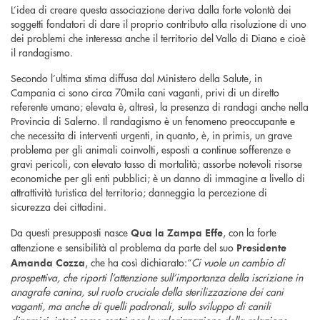
L’idea di creare questa associazione deriva dalla forte volontà dei
soggetti fondatori di dare il proprio contributo alla risoluzione di uno
dei problemi che interessa anche il territorio del Vallo di Diano e cioè
il randagismo.
Secondo l’ultima stima diffusa dal Ministero della Salute, in
Campania ci sono circa 70mila cani vaganti, privi di un diretto
referente umano; elevata è, altresì, la presenza di randagi anche nella
Provincia di Salerno. Il randagismo è un fenomeno preoccupante e
che necessita di interventi urgenti, in quanto, è, in primis, un grave
problema per gli animali coinvolti, esposti a continue sofferenze e
gravi pericoli, con elevato tasso di mortalità; assorbe notevoli risorse
economiche per gli enti pubblici; è un danno di immagine a livello di
attrattività turistica del territorio; danneggia la percezione di
sicurezza dei cittadini.
Da questi presupposti nasce
, con la forte
Qua la Zampa Effe
attenzione e sensibilità al problema da parte del suo
Presidente
, che ha così dichiarato:“
Ci vuole un cambio di
Amanda Cozza
prospettiva, che riporti l’attenzione sull’importanza della iscrizione in
anagrafe canina, sul ruolo cruciale della sterilizzazione dei cani
vaganti, ma anche di quelli padronali, sullo sviluppo di canili