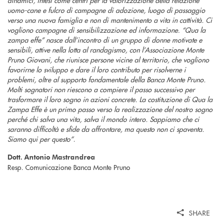
dinamici, intesi come centri per la valorizzazione della relazione
uomo-cane e fulcro di campagne di adozione, luogo di passaggio
verso una nuova famiglia e non di mantenimento a vita in cattività. Ci
vogliono campagne di sensibilizzazione ed informazione. “Qua la
zampa effe” nasce dall’incontro di un gruppo di donne motivate e
sensibili, attive nella lotta al randagismo, con l’Associazione Monte
Pruno Giovani, che riunisce persone vicine al territorio, che vogliono
favorirne lo sviluppo e dare il loro contributo per risolverne i
problemi, oltre al supporto fondamentale della Banca Monte Pruno.
Molti sognatori non riescono a compiere il passo successivo per
trasformare il loro sogno in azioni concrete. La costituzione di Qua la
Zampa Effe è un primo passo verso la realizzazione del nostro sogno
perché chi salva una vita, salva il mondo intero. Sappiamo che ci
saranno difficoltà e sfide da affrontare, ma questo non ci spaventa.
Siamo qui per questo”
.
Dott. Antonio Mastrandrea
Resp. Comunicazione Banca Monte Pruno
SHARE