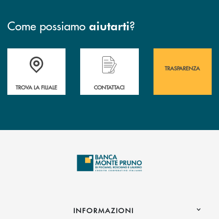
Come possiamo
?
aiutarti
Accedi all' elenco completo&nbsp; delle&nbsp; filiali&nbsp; di Banca 
Hai bisogno di assistenza immediata? Contatta
Hai bisogno di alcuni
TRASPARENZA
TROVA LA FILIALE
CONTATTACI
INFORMAZIONI