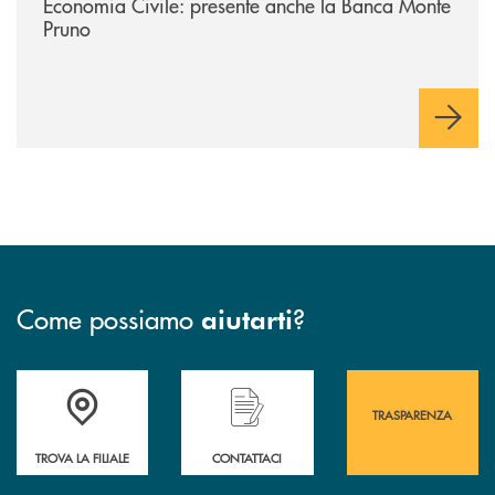
Economia Civile: presente anche la Banca Monte
Pruno
Come possiamo
?
aiutarti
Accedi all' elenco completo&nbsp; delle&nbsp; filiali&nbsp; di Banca 
Hai bisogno di assistenza immediata? Contatta
Hai bisogno di alcuni
TRASPARENZA
TROVA LA FILIALE
CONTATTACI