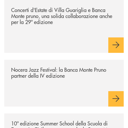
/comunicati/concerti-destate-di-villa-guariglia-e-banca-monte-pruno-u
Concerti d'Estate di Villa Guariglia e Banca
Monte pruno, una solida collaborazione anche
per la 29ª edizione
/comunicati/nocera-jazz-festival-la-banca-monte-pruno-partner-della-i
Nocera Jazz Festival: la Banca Monte Pruno
partner della IV edizione
/comunicati/10ª-edizione-summer-school-della-scuola-di-economia-civ
10ª edizione Summer School della Scuola di