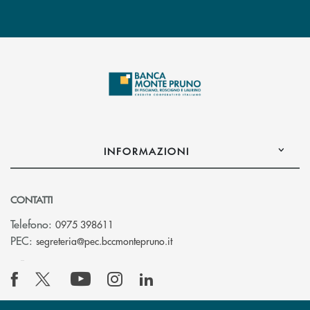
INFORMAZIONI
CONTATTI
Telefono:
0975 398611
(si apre l’app di posta elettro
PEC:
segreteria@pec.bccmontepruno.it