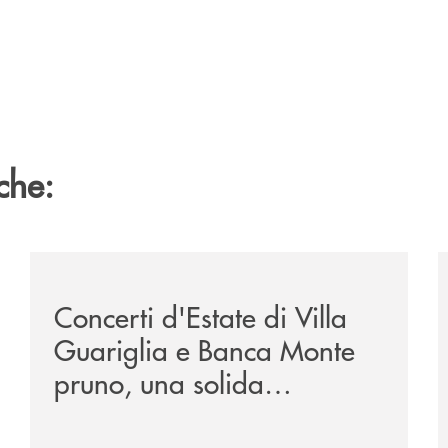
che:
parla-alle-nuove-generazioni-successo-per-l-iniziativa-d
/comunicati/concerti-destate-di-villa-guariglia-e-ban
/
Concerti d'Estate di Villa
Guariglia e Banca Monte
pruno, una solida
collaborazione anche per