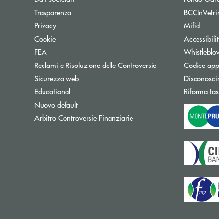
Trasparenza
BCCInVetri
Privacy
Mifid
Cookie
Accessibili
FEA
Whistleblo
Reclami e Risoluzione delle Controversie
Codice appa
Sicurezza web
Disconosci
Educational
Riforma tas
Nuovo default
Apre una nuova finestra
Arbitro Controversie Finanziarie