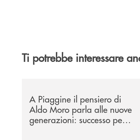
Ti potrebbe interessare an
/comunicati/a-piaggine-il-pensiero-di-aldo-moro-
A Piaggine il pensiero di
Aldo Moro parla alle nuove
generazioni: successo per
l’iniziativa della Banca