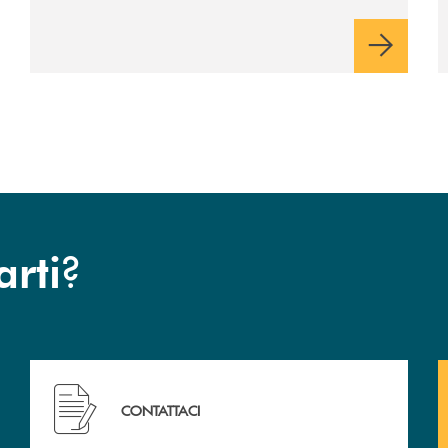
la 29ª edizione
?
arti
 filiali&nbsp; di Banca Monte Pruno
Hai bisogno di assistenza immediata? Contattaci!
CONTATTACI