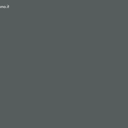
(si apre l’app di posta elettronica)
no.it