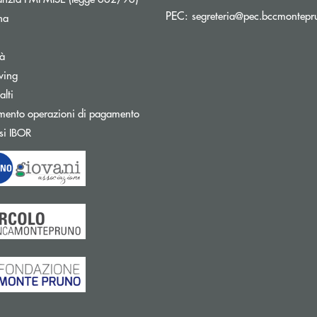
PEC:
segreteria@pec.bccmontepru
na
tà
wing
Apre una nuova finestra
lti
mento operazioni di pagamento
Apre una nuova finestra
si IBOR