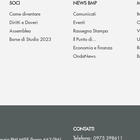
SOCI
NEWS BMP
M
Come diventare
Comunicati
I
Diritti e Doveri
Eventi
O
Assemblea
Rassegna Stampa
V
Borse di Studio 2023
Il Punto di...
U
Economia e finanza
R
OndaNews
B
CONTATTI
Telefono:
0975 398611
Apre una nuova finestra
nzia PMI MISE (legge 662/96)