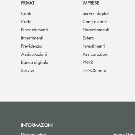
PRIVATI
IMPRESE
Conti
Servizi digitali
Carte
Conti e carte
Finanziamenti
Finanziamenti
Investimenti
Estero
Previdenza
Investimenti
Assicurazioni
Assicurazioni
Banca digitale
PNRR
Servizi
Hi-POS mini
INFORMAZIONI
Dati societari
Fondo Gara