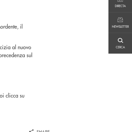
DIRECTA
DIRECTA
NEWSLETTER
ordente, il
NEWSLETTER
CERCA
icizia al nuovo
CERCA
 precedenza sul
oi clicca su
SHARE