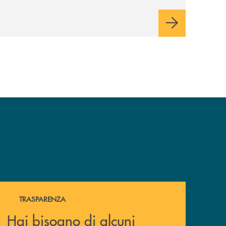
Hai bisogno di alcuni documenti ? Vai alla pagina della 
TRASPARENZA
Hai bisogno di alcuni