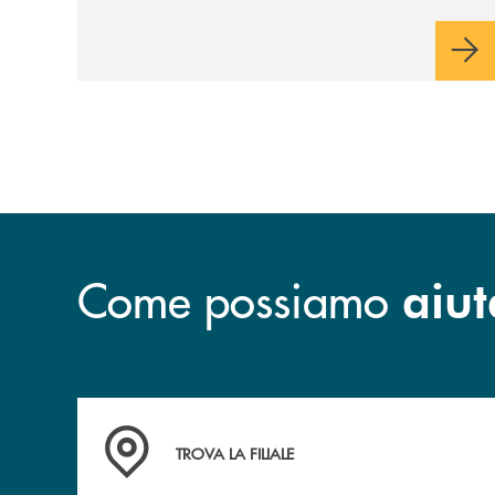
Monte Pruno
Come possiamo
aiut
Accedi all' elenco completo&nbsp; delle&nbsp;
TROVA LA FILIALE