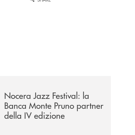
ella-banca-monte-pruno/
ca-monte-pruno-una-solida-collaborazione-anche-per-la-29ª
comunicati/nocera-jazz-festival-la-banca-monte-pruno-part
Nocera Jazz Festival: la
Banca Monte Pruno partner
della IV edizione