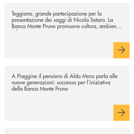
/comunicati/teggiano-grande-partecipazione-per-la-presentazione-dei-
Teggiano, grande partecipazione per la
presentazione dei saggi di Nicola Setaro. La
Banca Monte Pruno promuove cultura, ambiente
e futuro
/comunicati/a-piaggine-il-pensiero-di-aldo-moro-parla-alle-nuove-gene
A Piaggine il pensiero di Aldo Moro parla alle
nuove generazioni: successo per l’iniziativa
della Banca Monte Pruno
/comunicati/concerti-destate-di-villa-guariglia-e-banca-monte-pruno-u