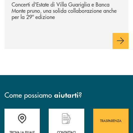
Concerti d'Estate di Villa Guariglia e Banca
Monte pruno, una solida collaborazione anche
per la 29ª edizione
Come possiamo
?
aiutarti
Accedi all' elenco completo&nbsp; delle&nbsp; filiali&nbsp; di Banca 
Hai bisogno di assistenza immediata? Contatta
Hai bisogno di alcuni
TRASPARENZA
TROVA LA FILIALE
CONTATTACI