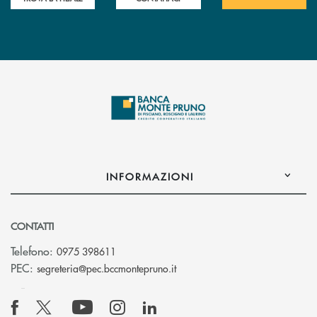
INFORMAZIONI
CONTATTI
Telefono:
0975 398611
(si apre l’app di posta elettro
PEC:
segreteria@pec.bccmontepruno.it