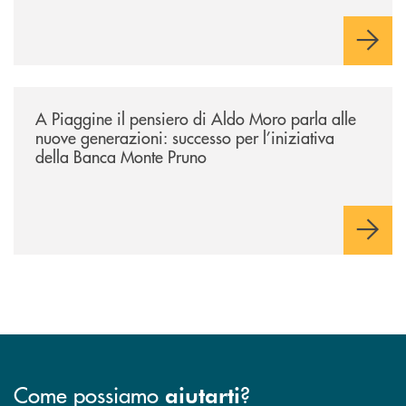
/comunicati/a-piaggine-il-pensiero-di-aldo-moro-parla-alle-nuove-gene
A Piaggine il pensiero di Aldo Moro parla alle
nuove generazioni: successo per l’iniziativa
della Banca Monte Pruno
Come possiamo
?
aiutarti