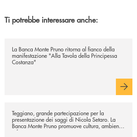
Ti potrebbe interessare anche:
/comunicati/la-banca-monte-pruno-ritorna-al-fianco-della-manifestazion
La Banca Monte Pruno ritorna al fianco della
manifestazione "Alla Tavola della Principessa
Costanza"
/comunicati/teggiano-grande-partecipazione-per-la-presentazione-dei-
Teggiano, grande partecipazione per la
presentazione dei saggi di Nicola Setaro. La
Banca Monte Pruno promuove cultura, ambiente
e futuro