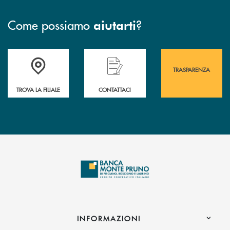
Come possiamo
?
aiutarti
Accedi all' elenco completo&nbsp; delle&nbsp; filiali&nbsp; di Banca 
Hai bisogno di assistenza immediata? Contatta
Hai bisogno di alcuni
TRASPARENZA
TROVA LA FILIALE
CONTATTACI
INFORMAZIONI