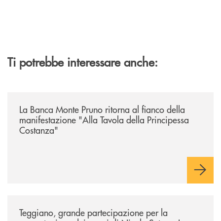
Ti potrebbe interessare anche:
/comunicati/la-banca-monte-pruno-ritorna-al-fianco-della-manifestazion
La Banca Monte Pruno ritorna al fianco della
manifestazione "Alla Tavola della Principessa
Costanza"
/comunicati/teggiano-grande-partecipazione-per-la-presentazione-dei-
Teggiano, grande partecipazione per la