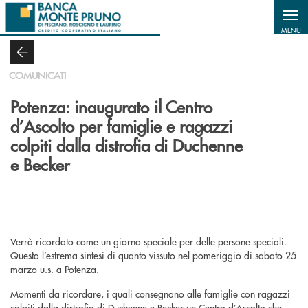
Salta al contenuto principale
MENU
COMUNICATI
Potenza: inaugurato il Centro
d’Ascolto per famiglie e ragazzi
colpiti dalla distrofia di Duchenne
e Becker
Verrà ricordato come un giorno speciale per delle persone speciali.
Questa l’estrema sintesi di quanto vissuto nel pomeriggio di sabato 25
marzo u.s. a Potenza.
Momenti da ricordare, i quali consegnano alle famiglie con ragazzi
colpiti dalla distrofia di Duchenne e Becker un Centro d’Ascolto che