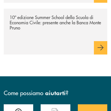
/comunicati/10ª-edizione-summer-school-della-scuola-di-economia-civ
10ª edizione Summer School della Scuola di
Economia Civile: presente anche la Banca Monte
Pruno
Come possiamo
?
aiutarti
Accedi all' elenco completo&nbsp; delle&nbsp; filiali&nbsp; di Banca 
Hai bisogno di assistenza immediata? Contatta
Hai bisogno di alcuni