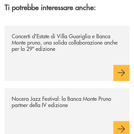
Ti potrebbe interessare anche:
/comunicati/concerti-destate-di-villa-guariglia-e-banca-monte-pruno-u
Concerti d'Estate di Villa Guariglia e Banca
Monte pruno, una solida collaborazione anche
per la 29ª edizione
/comunicati/nocera-jazz-festival-la-banca-monte-pruno-partner-della-i
Nocera Jazz Festival: la Banca Monte Pruno
partner della IV edizione