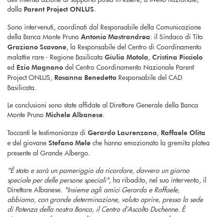
dalla
.
Parent Project ONLUS
Sono intervenuti, coordinati dal Responsabile della Comunicazione
della Banca Monte Pruno
: il Sindaco di Tito
Antonio Mastrandrea
, la Responsabile del Centro di Coordinamento
Graziano Scavone
malattie rare - Regione Basilicata
,
Giulia Motola
Cristina Picciolo
ed
del Centro Coordinamento Nazionale Parent
Ezio Magnano
Project ONLUS,
Responsabile del CAD
Rosanna Benedetto
Basilicata.
Le conclusioni sono state affidate al Direttore Generale della Banca
Monte Pruno
.
Michele Albanese
Toccanti le testimonianze di
,
Gerardo Laurenzana
Raffaele Olita
e del giovane
che hanno emozionato la gremita platea
Stefano Mele
presente al Grande Albergo.
"È stato e sarà un pomeriggio da ricordare, davvero un giorno
speciale per delle persone speciali"
, ha ribadito, nel suo intervento, il
Direttore Albanese.
"Insieme agli amici Gerardo e Raffaele,
abbiamo, con grande determinazione, voluto aprire, presso la sede
di Potenza della nostra Banca, il Centro d’Ascolto Duchenne. È