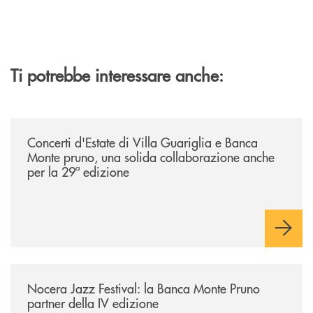
Ti potrebbe interessare anche:
/comunicati/concerti-destate-di-villa-guariglia-e-banca-monte-pruno-u
Concerti d'Estate di Villa Guariglia e Banca
Monte pruno, una solida collaborazione anche
per la 29ª edizione
/comunicati/nocera-jazz-festival-la-banca-monte-pruno-partner-della-i
Nocera Jazz Festival: la Banca Monte Pruno
partner della IV edizione