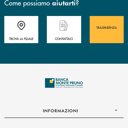
Come possiamo
?
aiutarti
Accedi all' elenco completo&nbsp; delle&nbsp; filiali&nbsp; di Banca 
Hai bisogno di assistenza immediata? Contatta
Hai bisogno di alcuni
TRASPARENZA
TROVA LA FILIALE
CONTATTACI
INFORMAZIONI