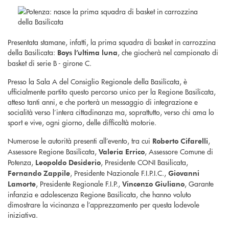
Presentata stamane, infatti, la prima squadra di basket in carrozzina
della Basilicata:
, che giocherà nel campionato di
Boys l’ultima luna
basket di serie B - girone C.
Presso la Sala A del Consiglio Regionale della Basilicata, è
ufficialmente partito questo percorso unico per la Regione Basilicata,
atteso tanti anni, e che porterà un messaggio di integrazione e
socialità verso l’intera cittadinanza ma, soprattutto, verso chi ama lo
sport e vive, ogni giorno, delle difficoltà motorie.
Numerose le autorità presenti all’evento, tra cui
,
Roberto Cifarelli
Assessore Regione Basilicata,
, Assessore Comune di
Valeria Errico
Potenza,
, Presidente CONI Basilicata,
Leopoldo Desiderio
, Presidente Nazionale F.I.P.I.C.,
Fernando Zappile
Giovanni
, Presidente Regionale F.I.P.,
, Garante
Lamorte
Vincenzo Giuliano
infanzia e adolescenza Regione Basilicata, che hanno voluto
dimostrare la vicinanza e l’apprezzamento per questa lodevole
iniziativa.