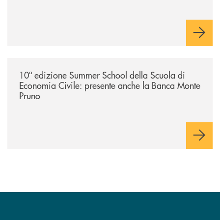
/comunicati/10ª-edizione-summer-school-della-scuola-di-economia-civ
10ª edizione Summer School della Scuola di
Economia Civile: presente anche la Banca Monte
Pruno