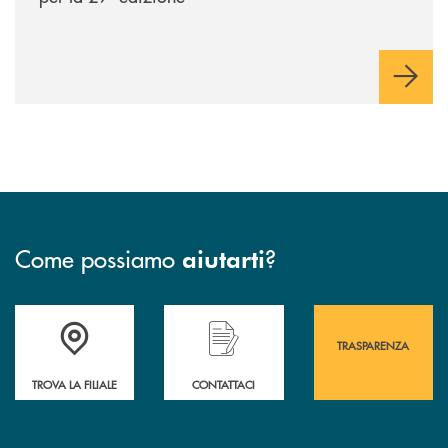
Come possiamo
?
aiutarti
Accedi all' elenco completo&nbsp; delle&nbsp; filiali&nbsp; di Banca 
Hai bisogno di assistenza immediata? Contatta
Hai bisogno di alcuni
TRASPARENZA
TROVA LA FILIALE
CONTATTACI