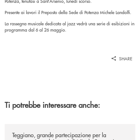
Potenza, tenutasi a Sant’Arsenio, lunedì scorso.
Presente ai lavori il Preposto della Sede di Potenza Michele Landolfi.
La rassegna musicale dedicata al jazz vedrà una serie di esibizioni in
programma dal 6 al 26 maggio.
SHARE
Ti potrebbe interessare anche:
/comunicati/teggiano-grande-partecipazione-per-la-presentazione-dei-
Teggiano, grande partecipazione per la