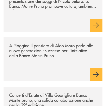
presentazione dei saggi di Nicola Setaro. La
Banca Monte Pruno promuove cultura, ambiente
e futuro
/comunicati/a-piaggine-il-pensiero-di-aldo-moro-parla-alle-nuove-gene
A Piaggine il pensiero di Aldo Moro parla alle
nuove generazioni: successo per l’iniziativa
della Banca Monte Pruno
/comunicati/concerti-destate-di-villa-guariglia-e-banca-monte-pruno-u
Concerti d'Estate di Villa Guariglia e Banca
Monte pruno, una solida collaborazione anche
per la 29ª edizione