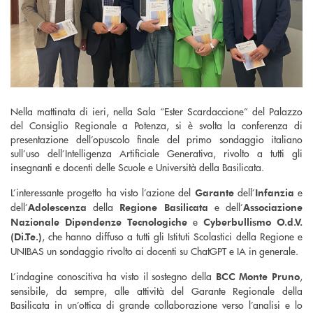
Nella mattinata di ieri, nella Sala “Ester Scardaccione” del Palazzo
del Consiglio Regionale a Potenza, si è svolta la conferenza di
presentazione dell’opuscolo finale del primo sondaggio italiano
sull’uso dell’Intelligenza Artificiale Generativa, rivolto a tutti gli
insegnanti e docenti delle Scuole e Università della Basilicata.
L’interessante progetto ha visto l’azione del
dell’
e
Garante
Infanzia
dell’
della
e dell’
Adolescenza
Regione Basilicata
Associazione
e
Nazionale Dipendenze Tecnologiche
Cyberbullismo O.d.V.
, che hanno diffuso a tutti gli Istituti Scolastici della Regione e
(Di.Te.)
UNIBAS un sondaggio rivolto ai docenti su ChatGPT e IA in generale.
L’indagine conoscitiva ha visto il sostegno della
,
BCC Monte Pruno
sensibile, da sempre, alle attività del Garante Regionale della
Basilicata in un’ottica di grande collaborazione verso l’analisi e lo