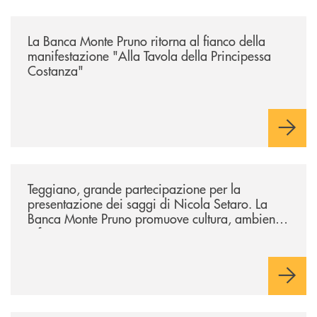
/comunicati/la-banca-monte-pruno-ritorna-al-fianco-della-manifestazion
La Banca Monte Pruno ritorna al fianco della
manifestazione "Alla Tavola della Principessa
Costanza"
/comunicati/teggiano-grande-partecipazione-per-la-presentazione-dei-
Teggiano, grande partecipazione per la
presentazione dei saggi di Nicola Setaro. La
Banca Monte Pruno promuove cultura, ambiente
e futuro