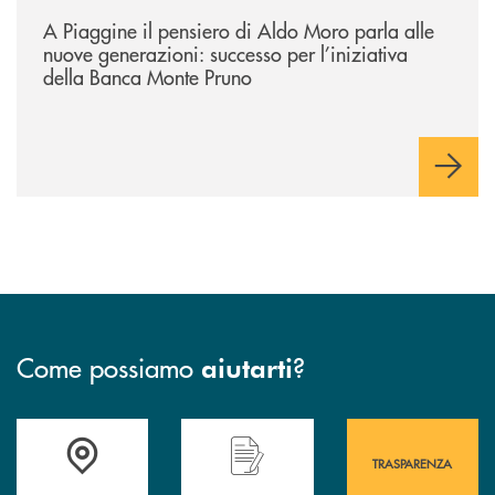
/comunicati/a-piaggine-il-pensiero-di-aldo-moro-parla-alle-nuove-gene
A Piaggine il pensiero di Aldo Moro parla alle
nuove generazioni: successo per l’iniziativa
della Banca Monte Pruno
Come possiamo
?
aiutarti
Accedi all' elenco completo&nbsp; delle&nbsp; filiali&nbsp; di Banca 
Hai bisogno di assistenza immediata? Contatta
Hai bisogno di alcuni
TRASPARENZA