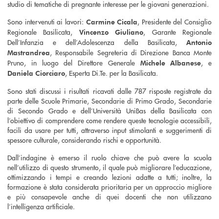
studio di tematiche di pregnante interesse per le giovani generazioni.
Sono intervenuti ai lavori:
, Presidente del Consiglio
Carmine Cicala
Regionale Basilicata,
, Garante Regionale
Vincenzo Giuliano
Dell’Infanzia e dell’Adolescenza della Basilicata,
Antonio
, Responsabile Segreteria di Direzione Banca Monte
Mastrandrea
Pruno, in luogo del Direttore Generale
, e
Michele Albanese
, Esperta Di.Te. per la Basilicata.
Daniela Ciorciaro
Sono stati discussi i risultati ricavati dalle 787 risposte registrate da
parte delle Scuole Primarie, Secondarie di Primo Grado, Secondarie
di Secondo Grado e dell’Università UniBas della Basilicata con
l’obiettivo di comprendere come rendere queste tecnologie accessibili,
facili da usare per tutti, attraverso input stimolanti e suggerimenti di
spessore culturale, considerando rischi e opportunità.
Dall’indagine è emerso il ruolo chiave che può avere la scuola
nell’utilizzo di questo strumento, il quale può migliorare l’educazione,
ottimizzando i tempi e creando lezioni adatte a tutti; inoltre, la
formazione è stata considerata prioritaria per un approccio migliore
e più consapevole anche di quei docenti che non utilizzano
l’intelligenza artificiale.