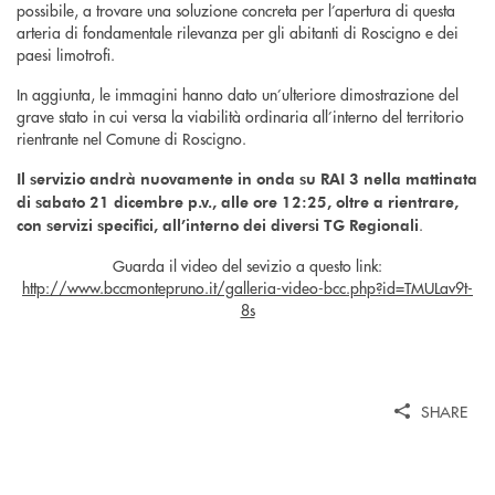
possibile, a trovare una soluzione concreta per l’apertura di questa
arteria di fondamentale rilevanza per gli abitanti di Roscigno e dei
paesi limotrofi.
In aggiunta, le immagini hanno dato un’ulteriore dimostrazione del
grave stato in cui versa la viabilità ordinaria all’interno del territorio
rientrante nel Comune di Roscigno.
Il servizio andrà nuovamente in onda su RAI 3 nella mattinata
di sabato 21 dicembre p.v., alle ore 12:25, oltre a rientrare,
.
con servizi specifici, all’interno dei diversi TG Regionali
Guarda il video del sevizio a questo link:
http://www.bccmontepruno.it/galleria-video-bcc.php?id=TMULav9t-
8s
SHARE