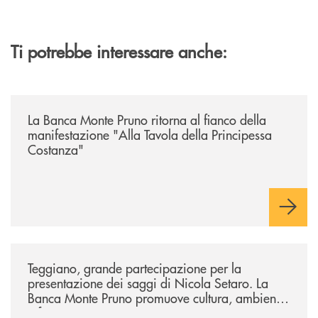
Ti potrebbe interessare anche:
/comunicati/la-banca-monte-pruno-ritorna-al-fianco-della-manifestazion
La Banca Monte Pruno ritorna al fianco della
manifestazione "Alla Tavola della Principessa
Costanza"
/comunicati/teggiano-grande-partecipazione-per-la-presentazione-dei-
Teggiano, grande partecipazione per la
presentazione dei saggi di Nicola Setaro. La
Banca Monte Pruno promuove cultura, ambiente
e futuro