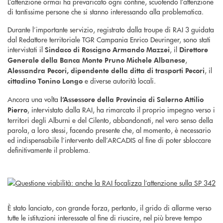
L’attenzione ormai ha prevaricato ogni confine, scuotendo l’attenzione
di tantissime persone che si stanno interessando alla problematica.
Durante l’importante servizio, registrato dalla troupe di RAI 3 guidata
dal Redattore territoriale TGR Campania Enrico Deuringer, sono stati
intervistati il
, il
Sindaco di Roscigno Armando Mazzei
Direttore
,
Generale della Banca Monte Pruno Michele Albanese
, il
Alessandra Pecori, dipendente della ditta di trasporti Pecori
e diverse autorità locali.
cittadino Tonino Longo
Ancora una volta
l’Assessore della Provincia di Salerno Attilio
, intervistato dalla RAI, ha rimarcato il proprio impegno verso i
Pierro
territori degli Alburni e del Cilento, abbandonati, nel vero senso della
parola, a loro stessi, facendo presente che, al momento, è necessario
ed indispensabile l’intervento dell’ARCADIS al fine di poter sbloccare
definitivamente il problema.
È stato lanciato, con grande forza, pertanto, il grido di allarme verso
tutte le istituzioni interessate al fine di riuscire, nel più breve tempo