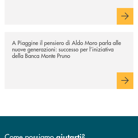
/comunicati/a-piaggine-il-pensiero-di-aldo-moro-parla-alle-nuove-gene
A Piaggine il pensiero di Aldo Moro parla alle
nuove generazioni: successo per l’iniziativa
della Banca Monte Pruno
Come possiamo
?
aiutarti