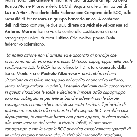
e della
alle affermazioni di
Banca Monte Pruno
BCC di Aquara
, Presidente della Federazione Campana delle BCC, sulla
Lucio Alfieri
necessità di far nascere un gruppo bancario unico. A conferma
dell’indirizzo comune, le due BCC dirette da
ed
Michele Albanese
hanno votato contro alla costituzione di una
Antonio Marino
capogruppo unica, durante l’ultimo Cda svoltosi presso l’ente
federativo salernitano.
“
La nostra azione non si arresta ed è ancorata ai principi che
promuoviamo da un anno e mezzo. Un’unica capogruppo nella quale
confluiscano tutte le BCC
– ha sottolineato il Direttore Generale della
Banca Monte Pruno
–
porterebbe ad una
Michele Albanese
situazione di
assoluto monopolio
nel credito cooperativo italiano,
senza salvaguardare, in primis, i benefici derivanti dalla concorrenza.
In questa situazione le scelte e decisioni imposte dalla capogruppo
saranno obbligatorie per tutte le banche aderenti con le dovute
conseguenze economiche e sociali sui nostri territori. Il principio di
autonomia correlato alla rischiosità della singola BCC verrebbe cosi
depauperato, in quanto,
la banca non potrà opporsi,
in alcun modo,
alle
scelte imposte dal centro.
Il rischio, infatti, di una unica
capogruppo è che le singole BCC diventino esclusivamente
sportelli di
un unico gruppo bancario
che, in virtù del monopolio raggiunto,