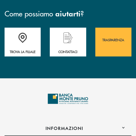
Come possiamo
?
aiutarti
Accedi all' elenco completo&nbsp; delle&nbsp; filiali&nbsp; di Banca 
Hai bisogno di assistenza immediata? Contatta
Hai bisogno di alcuni
TRASPARENZA
TROVA LA FILIALE
CONTATTACI
INFORMAZIONI