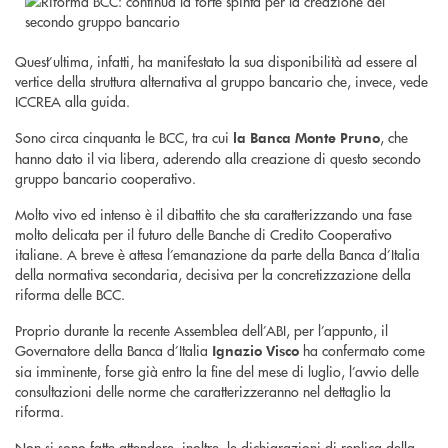
Quest’ultima, infatti, ha manifestato la sua disponibilità ad essere al
vertice della struttura alternativa al gruppo bancario che, invece, vede
ICCREA alla guida.
Sono circa cinquanta le BCC, tra cui
, che
la Banca Monte Pruno
hanno dato il via libera, aderendo alla creazione di questo secondo
gruppo bancario cooperativo.
Molto vivo ed intenso è il dibattito che sta caratterizzando una fase
molto delicata per il futuro delle Banche di Credito Cooperativo
italiane. A breve è attesa l’emanazione da parte della Banca d’Italia
della normativa secondaria, decisiva per la concretizzazione della
riforma delle BCC.
Proprio durante la recente Assemblea dell’ABI, per l’appunto, il
Governatore della Banca d’Italia
ha confermato come
Ignazio Visco
sia imminente, forse già entro la fine del mese di luglio, l’avvio delle
consultazioni delle norme che caratterizzeranno nel dettaglio la
riforma.
Non si sono fatte attendere, inoltre, le dichiarazioni di replica della