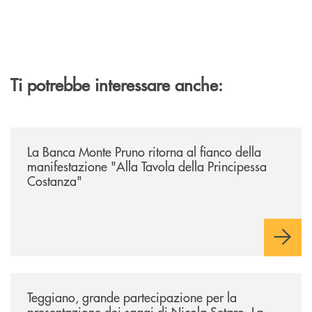
Ti potrebbe interessare anche:
/comunicati/la-banca-monte-pruno-ritorna-al-fianco-della-manifestazion
La Banca Monte Pruno ritorna al fianco della
manifestazione "Alla Tavola della Principessa
Costanza"
/comunicati/teggiano-grande-partecipazione-per-la-presentazione-dei-
Teggiano, grande partecipazione per la
presentazione dei saggi di Nicola Setaro. La