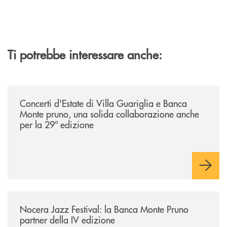
Ti potrebbe interessare anche:
/comunicati/concerti-destate-di-villa-guariglia-e-banca-monte-pruno-u
Concerti d'Estate di Villa Guariglia e Banca
Monte pruno, una solida collaborazione anche
per la 29ª edizione
/comunicati/nocera-jazz-festival-la-banca-monte-pruno-partner-della-i
Nocera Jazz Festival: la Banca Monte Pruno
partner della IV edizione