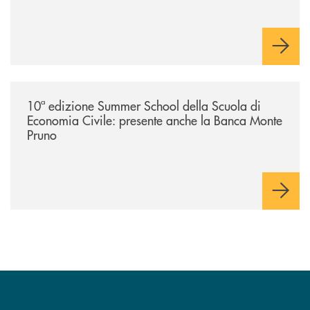
/comunicati/10ª-edizione-summer-school-della-scuola-di-economia-civ
10ª edizione Summer School della Scuola di
Economia Civile: presente anche la Banca Monte
Pruno