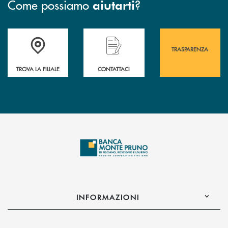
Come possiamo
?
aiutarti
Accedi all' elenco completo&nbsp; delle&nbsp; filiali&nbsp; di Banca 
Hai bisogno di assistenza immediata? Contatta
Hai bisogno di alcuni
TRASPARENZA
TROVA LA FILIALE
CONTATTACI
INFORMAZIONI