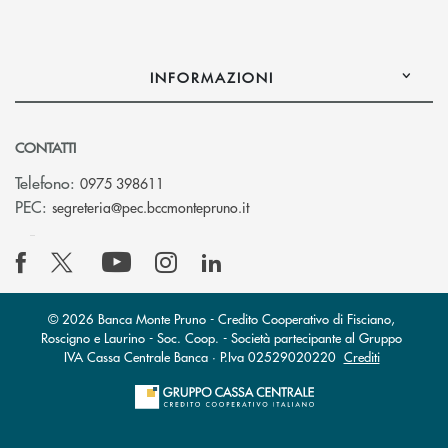
INFORMAZIONI
CONTATTI
Telefono:
0975 398611
(si apre l’app di posta elettro
PEC:
segreteria@pec.bccmontepruno.it
© 2026 Banca Monte Pruno - Credito Cooperativo di Fisciano,
Roscigno e Laurino - Soc. Coop. - Società partecipante al Gruppo
IVA Cassa Centrale Banca · P.Iva 02529020220
Crediti