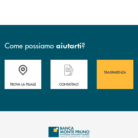
Come possiamo
?
aiutarti
Accedi all' elenco completo&nbsp; delle&nbsp; filiali&nbsp; di Banca 
Hai bisogno di assistenza immediata? Contatta
Hai bisogno di alcuni
TRASPARENZA
TROVA LA FILIALE
CONTATTACI