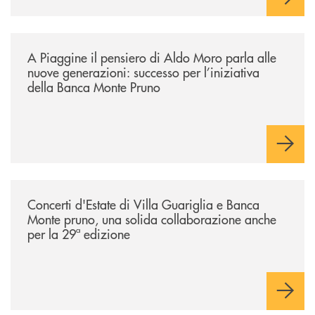
/comunicati/a-piaggine-il-pensiero-di-aldo-moro-parla-alle-nuove-gene
A Piaggine il pensiero di Aldo Moro parla alle
nuove generazioni: successo per l’iniziativa
della Banca Monte Pruno
/comunicati/concerti-destate-di-villa-guariglia-e-banca-monte-pruno-u
Concerti d'Estate di Villa Guariglia e Banca
Monte pruno, una solida collaborazione anche
per la 29ª edizione