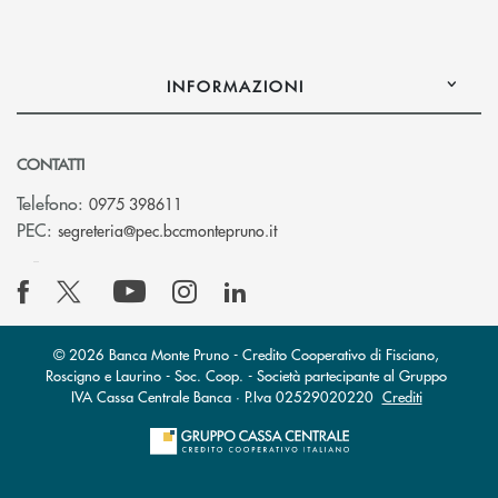
INFORMAZIONI
CONTATTI
Telefono:
0975 398611
(si apre l’app di posta elettro
PEC:
segreteria@pec.bccmontepruno.it
© 2026 Banca Monte Pruno - Credito Cooperativo di Fisciano,
Roscigno e Laurino - Soc. Coop. - Società partecipante al Gruppo
IVA Cassa Centrale Banca · P.Iva 02529020220
Crediti