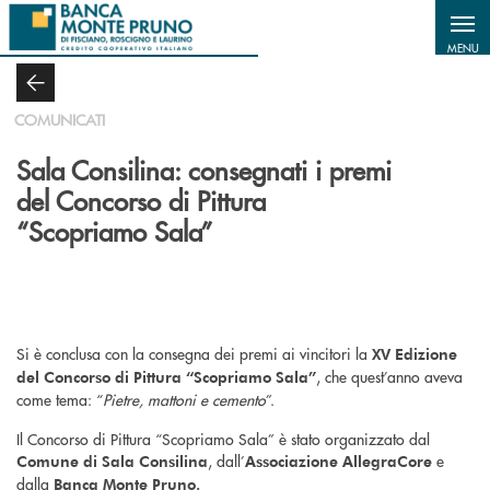
Salta al contenuto principale
MENU
COMUNICATI
Sala Consilina: consegnati i premi
del Concorso di Pittura
“Scopriamo Sala”
Si è conclusa con la consegna dei premi ai vincitori la
XV Edizione
, che quest’anno aveva
del Concorso di Pittura “Scopriamo Sala”
come tema: “
Pietre, mattoni e cemento
”.
Il Concorso di Pittura “Scopriamo Sala” è stato organizzato dal
, dall’
e
Comune di Sala Consilina
Associazione AllegraCore
dalla
Banca Monte Pruno.