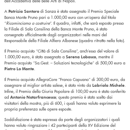
dell’Accademia delle Belle Arti di Napoli.
A
di Sanza è stato assegnato il Premio Speciale
Patrizia Santoro
Banca Monte Pruno pari a 1.000,00 euro con un’opera dal titolo
“
Ricominciamo a costruire
”. Il quadro, infatti, che sarà esposto presso
la Filiale di Sala Consilina della Banca Monte Pruno, è stato
consegnato ufficialmente dagli organizzatori nelle mani del
Responsabile della Filiale Alfiero Albanese (quadro ritratto nella foto).
Il Premio acquisto “Città di Sala Consilina”, anch’esso del valore di
1.000,00 euro, è stato assegnato a
, mentre il
Serena Lobosco
Premio acquisto “Sa.Gest. – Soluzioni tecnologiche” di 500,00 euro a
.
Pietro Lo Monte
Il Premio acquisto AllegraCore “Franco Capuano” di 300,00 euro, da
assegnare al miglior artista salese, è stato vinto da
.
Labriola Michele
Infine, il Premio della Giuria Popolare di 100,00 euro è stato conferito
ad
; questo premio è stato scelto dai
Antonio Notarfrancesco
visitatori della mostra, più di 600, i quali hanno voluto esprimere la
propria preferenza sulle opere esposte.
Soddisfazione è stata espressa da parte degli organizzatori i quali
hanno voluto ringraziare i 42 partecipanti della XV Edizione del