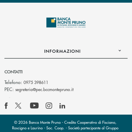
INFORMAZIONI
CONTATTI
Telefono:
0975 398611
(si apre l’app di posta elettro
PEC:
segreteria@pec.bccmontepruno.it
© 2026 Banca Monte Pruno - Credito Cooperativo di Fisciano,
Roscigno e Laurino - Soc. Coop. - Società partecipante al Gruppo