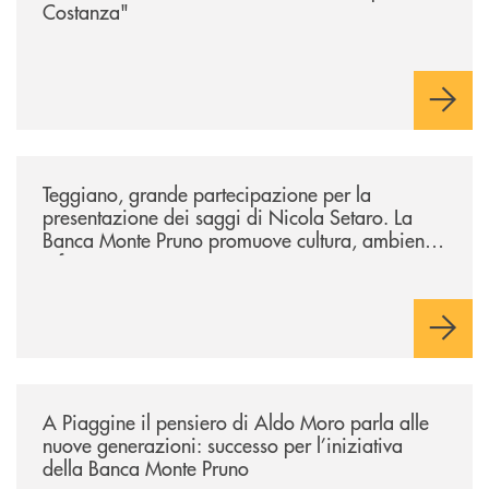
Costanza"
/comunicati/teggiano-grande-partecipazione-per-la-presentazione-dei-
Teggiano, grande partecipazione per la
presentazione dei saggi di Nicola Setaro. La
Banca Monte Pruno promuove cultura, ambiente
e futuro
/comunicati/a-piaggine-il-pensiero-di-aldo-moro-parla-alle-nuove-gene
A Piaggine il pensiero di Aldo Moro parla alle
nuove generazioni: successo per l’iniziativa
della Banca Monte Pruno