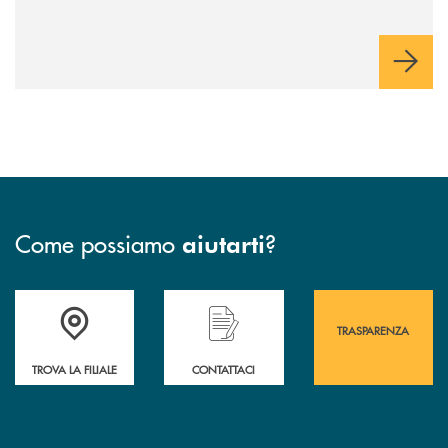
Come possiamo
?
aiutarti
Accedi all' elenco completo&nbsp; delle&nbsp; filiali&nbsp; di Banca 
Hai bisogno di assistenza immediata? Contatta
Hai bisogno di alcuni
TRASPARENZA
TROVA LA FILIALE
CONTATTACI