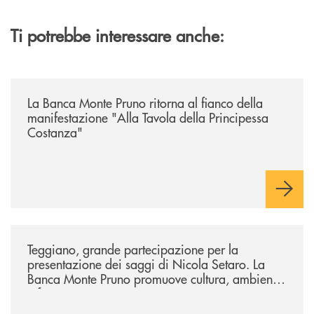
Ti potrebbe interessare anche:
/comunicati/la-banca-monte-pruno-ritorna-al-fianco-della-manifestazion
La Banca Monte Pruno ritorna al fianco della
manifestazione "Alla Tavola della Principessa
Costanza"
/comunicati/teggiano-grande-partecipazione-per-la-presentazione-dei-
Teggiano, grande partecipazione per la
presentazione dei saggi di Nicola Setaro. La
Banca Monte Pruno promuove cultura, ambiente
e futuro