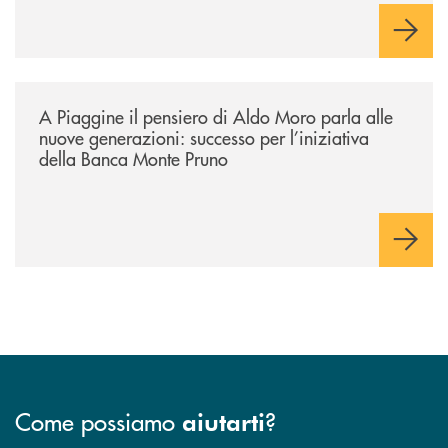
/comunicati/a-piaggine-il-pensiero-di-aldo-moro-parla-alle-nuove-gene
A Piaggine il pensiero di Aldo Moro parla alle
nuove generazioni: successo per l’iniziativa
della Banca Monte Pruno
Come possiamo
?
aiutarti